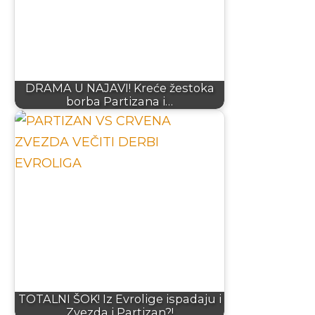
DRAMA U NAJAVI! Kreće žestoka
borba Partizana i…
TOTALNI ŠOK! Iz Evrolige ispadaju i
Zvezda i Partizan?!