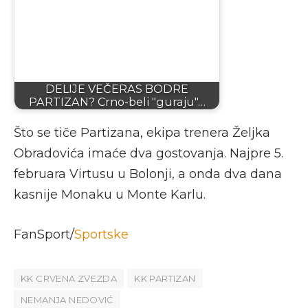
DELIJE VEČERAS BODRE
PARTIZAN? Crno-beli "guraju"…
Što se tiče Partizana, ekipa trenera Željka
Obradovića imaće dva gostovanja. Najpre 5.
februara Virtusu u Bolonji, a onda dva dana
kasnije Monaku u Monte Karlu.
FanSport/
Sportske
KK CRVENA ZVEZDA
KK PARTIZAN
NEMANJA NEDOVIĆ