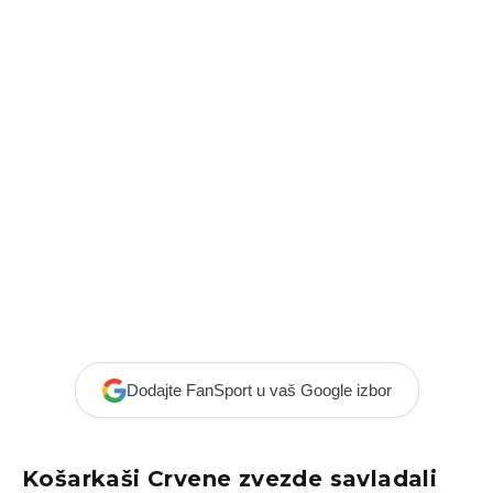
Dodajte FanSport u vaš Google izbor
Košarkaši Crvene zvezde savladali