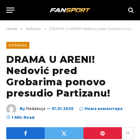
Home
»
Košarka
»
DRAMA U ARENI! Nedović pred Grobarima ponovo presudio Partizanu!
KOŠARKA
DRAMA U ARENI!
Nedović pred
Grobarima ponovo
presudio Partizanu!
By
Redakcija
31.01.2025
Нема коментара
1 Min Read