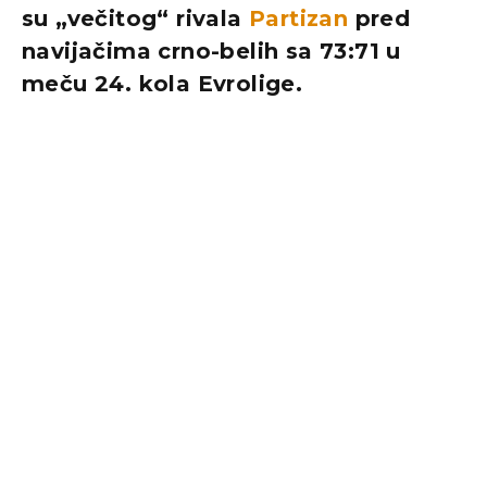
su „večitog“ rivala
Partizan
pred
navijačima crno-belih sa 73:71 u
meču 24. kola Evrolige.