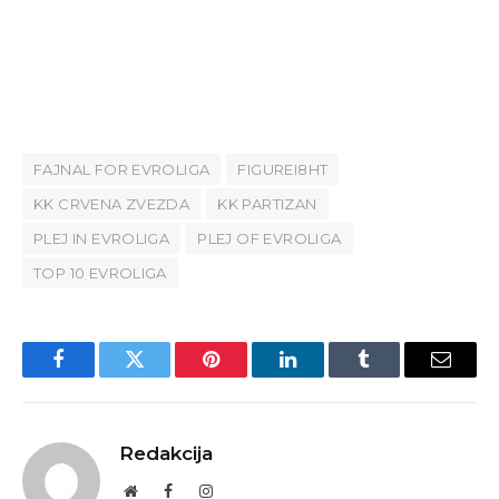
FAJNAL FOR EVROLIGA
FIGUREI8HT
KK CRVENA ZVEZDA
KK PARTIZAN
PLEJ IN EVROLIGA
PLEJ OF EVROLIGA
TOP 10 EVROLIGA
Facebook
Twitter
Pinterest
LinkedIn
Tumblr
Email
Redakcija
Website
Facebook
Instagram