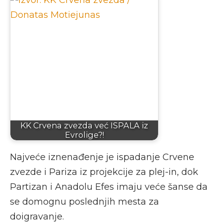
KK Crvena zvezda već ISPALA iz
Evrolige?!
Najveće iznenađenje je ispadanje Crvene
zvezde i Pariza iz projekcije za plej-in, dok
Partizan i Anadolu Efes imaju veće šanse da
se domognu poslednjih mesta za
doigravanje.