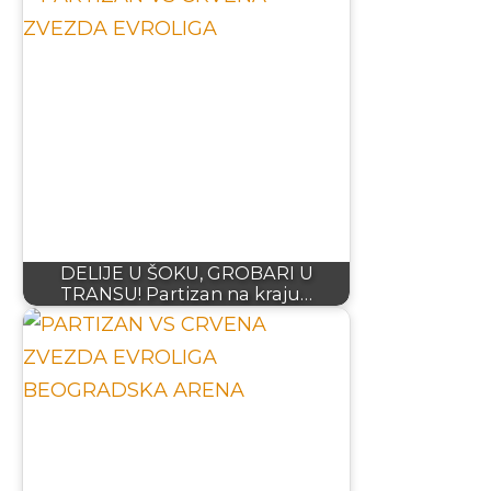
DELIJE U ŠOKU, GROBARI U
TRANSU! Partizan na kraju…