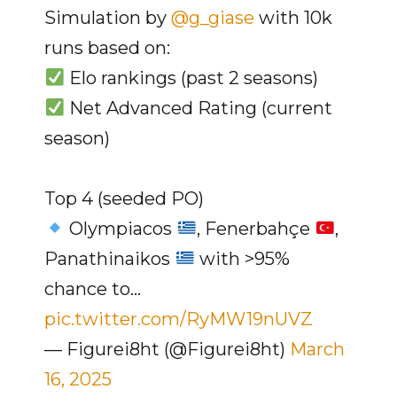
Simulation by
@g_giase
with 10k
runs based on:
Elo rankings (past 2 seasons)
Net Advanced Rating (current
season)
Top 4 (seeded PO)
Olympiacos
, Fenerbahçe
,
Panathinaikos
with >95%
chance to…
pic.twitter.com/RyMW19nUVZ
— Figurei8ht (@Figurei8ht)
March
16, 2025