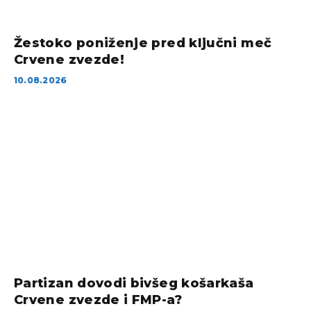
Žestoko poniženje pred ključni meč
Crvene zvezde!
10.08.2026
Partizan dovodi bivšeg košarkaša
Crvene zvezde i FMP-a?