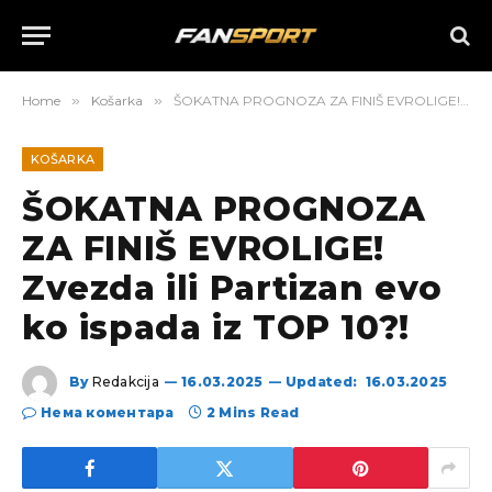
Home
»
Košarka
»
ŠOKATNA PROGNOZA ZA FINIŠ EVROLIGE! Zvezda ili Partizan evo ko ispada iz TOP 10?!
KOŠARKA
ŠOKATNA PROGNOZA
ZA FINIŠ EVROLIGE!
Zvezda ili Partizan evo
ko ispada iz TOP 10?!
By
Redakcija
16.03.2025
Updated:
16.03.2025
Нема коментара
2 Mins Read