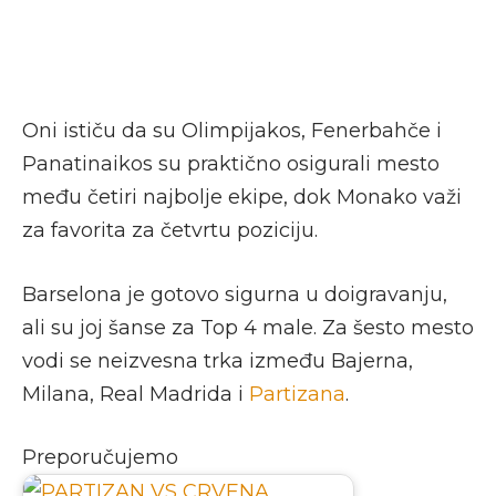
Oni ističu da su Olimpijakos, Fenerbahče i
Panatinaikos su praktično osigurali mesto
među četiri najbolje ekipe, dok Monako važi
za favorita za četvrtu poziciju.
Barselona je gotovo sigurna u doigravanju,
ali su joj šanse za Top 4 male. Za šesto mesto
vodi se neizvesna trka između Bajerna,
Milana, Real Madrida i
Partizana
.
Preporučujemo