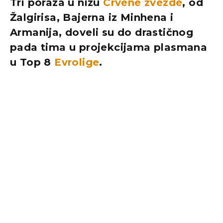
Tri poraza u nizu
Crvene zvezde
, od
Žalgirisa, Bajerna iz Minhena i
Armanija, doveli su do drastičnog
pada tima u projekcijama plasmana
u Top 8
Evrolige
.