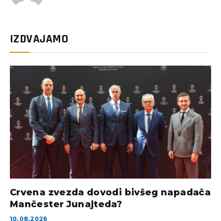
IZDVAJAMO
Crvena zvezda dovodi bivšeg napadača
Mančester Junajteda?
10.08.2026