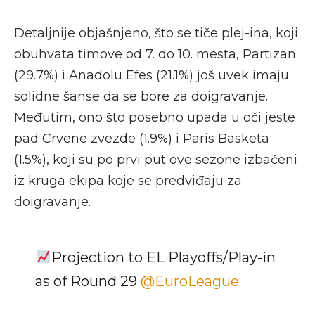
Detaljnije objašnjeno, što se tiče plej-ina, koji
obuhvata timove od 7. do 10. mesta, Partizan
(29.7%) i Anadolu Efes (21.1%) još uvek imaju
solidne šanse da se bore za doigravanje.
Međutim, ono što posebno upada u oči jeste
pad Crvene zvezde (1.9%) i Paris Basketa
(1.5%), koji su po prvi put ove sezone izbačeni
iz kruga ekipa koje se predviđaju za
doigravanje.
Projection to EL Playoffs/Play-in
as of Round 29
@EuroLeague