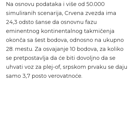
Na osnovu podataka i više od 50.000
simuliranih scenarija, Crvena zvezda ima
24,3 odsto šanse da osnovnu fazu
eminentnog kontinentalnog takmičenja
okonča sa šest bodova, odnosno na ukupno
28. mestu. Za osvajanje 10 bodova, za koliko
se pretpostavlja da će biti dovoljno da se
uhvati voz za plej-of, srpskom prvaku se daju
samo 3,7 posto verovatnoće.