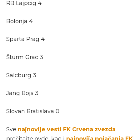
RB Lajpcig 4
Bolonja 4
Sparta Prag 4
Šturm Grac 3
Salcburg 3
Jang Bojs 3
Slovan Bratislava 0
Sve
najnovije vesti FK Crvena zvezda
pročitajte ovde, kao i
najnovija pojačanja FK