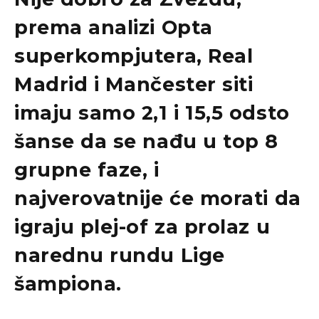
prema analizi Opta
superkompjutera, Real
Madrid i Mančester siti
imaju samo 2,1 i 15,5 odsto
šanse da se nađu u top 8
grupne faze, i
najverovatnije će morati da
igraju plej-of za prolaz u
narednu rundu Lige
šampiona.