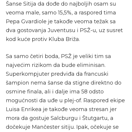
Šanse Sitija da dođe do najboljih osam su
veoma male, samo 15,5%, a raspored tima
Pepa Gvardiole je takođe veoma težak sa
dva gostovanja Juventusu i PSŽ-u, uz susret
kod kuće protiv Kluba Briža.
Sa samo četiri boda, PSŽ je veliki tim sa
najvećim rizikom da bude eliminisan.
Superkompjuter predviđa da francuski
šampion nema šanse da stigne direktno do
osmine finala, ali i dalje ima 58 odsto
mogućnosti da uđe u plej-of. Raspored ekipe
Luisa Enrikea je takođe veoma stresan jer
mora da gostuje Salcburgu i Štutgartu, a
dočekuje Mančester sitiju. Ipak, očekuje se