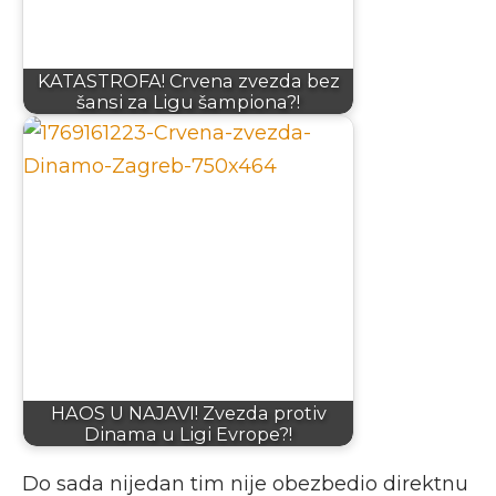
KATASTROFA! Crvena zvezda bez
šansi za Ligu šampiona?!
HAOS U NAJAVI! Zvezda protiv
Dinama u Ligi Evrope?!
Do sada nijedan tim nije obezbedio direktnu