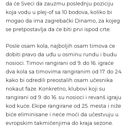
da će Sveci da zauzmu poslednju poziciju
koja vodu u plej-of sa 10 bodova, koliko bi
mogao da ima zagrebački Dinamo, za kojeg
se pretpostavlja da će biti prvi ispod crte.
Posle osam kola, najboljih osam timova će
dobiti pravo da uđu u osminu rundu i budu
nosioci. Timovi rangirani od 9. do 16. igraće
dva kola sa timovima rangiranim od 17. do 24.
kako bi odredili preostalih osam učesnika
nokaut faze. Konkretno, klubovi koji su
rangirani od 9. do 16. su nosioci i revanš igraju
kod kuće. Ekipe rangirane od 25. mesta i niže
biće eliminisane i neće moći da učestvuju u
evropskim takmičenjima do kraja sezone.