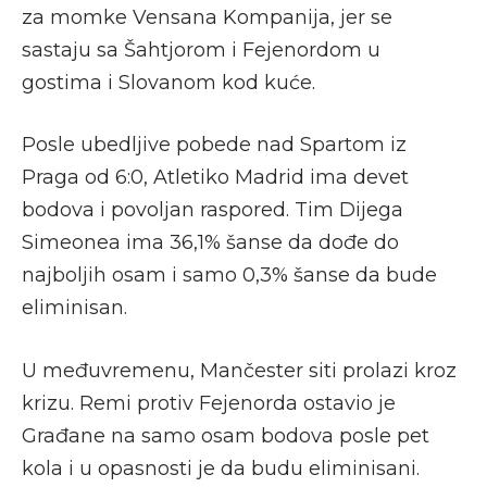
za momke Vensana Kompanija, jer se
sastaju sa Šahtjorom i Fejenordom u
gostima i Slovanom kod kuće.
Posle ubedljive pobede nad Spartom iz
Praga od 6:0, Atletiko Madrid ima devet
bodova i povoljan raspored. Tim Dijega
Simeonea ima 36,1% šanse da dođe do
najboljih osam i samo 0,3% šanse da bude
eliminisan.
U međuvremenu, Mančester siti prolazi kroz
krizu. Remi protiv Fejenorda ostavio je
Građane na samo osam bodova posle pet
kola i u opasnosti je da budu eliminisani.