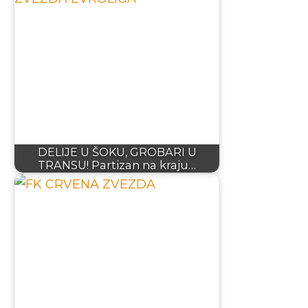
DELIJE U ŠOKU, GROBARI U
TRANSU! Partizan na kraju…