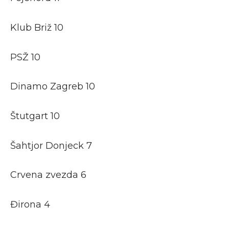
Klub Briž 10
PSŽ 10
Dinamo Zagreb 10
Štutgart 10
Šahtjor Donjeck 7
Crvena zvezda 6
Đirona 4