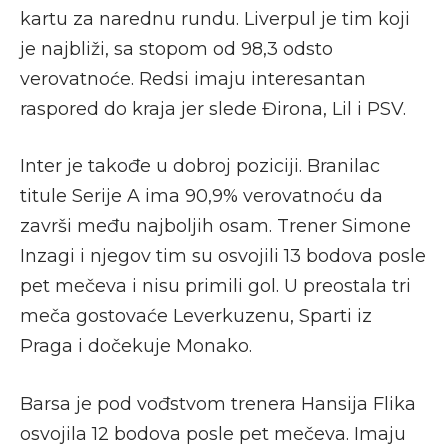
kartu za narednu rundu. Liverpul je tim koji
je najbliži, sa stopom od 98,3 odsto
verovatnoće. Redsi imaju interesantan
raspored do kraja jer slede Đirona, Lil i PSV.
Inter je takođe u dobroj poziciji. Branilac
titule Serije A ima 90,9% verovatnoću da
završi među najboljih osam. Trener Simone
Inzagi i njegov tim su osvojili 13 bodova posle
pet mečeva i nisu primili gol. U preostala tri
meča gostovaće Leverkuzenu, Sparti iz
Praga i dočekuje Monako.
Barsa je pod vođstvom trenera Hansija Flika
osvojila 12 bodova posle pet mečeva. Imaju