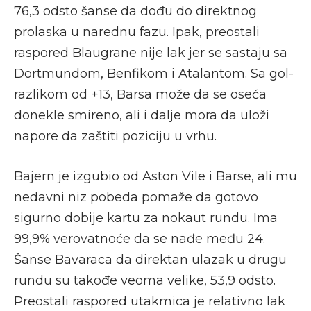
76,3 odsto šanse da dođu do direktnog
prolaska u narednu fazu. Ipak, preostali
raspored Blaugrane nije lak jer se sastaju sa
Dortmundom, Benfikom i Atalantom. Sa gol-
razlikom od +13, Barsa može da se oseća
donekle smireno, ali i dalje mora da uloži
napore da zaštiti poziciju u vrhu.
Bajern je izgubio od Aston Vile i Barse, ali mu
nedavni niz pobeda pomaže da gotovo
sigurno dobije kartu za nokaut rundu. Ima
99,9% verovatnoće da se nađe među 24.
Šanse Bavaraca da direktan ulazak u drugu
rundu su takođe veoma velike, 53,9 odsto.
Preostali raspored utakmica je relativno lak