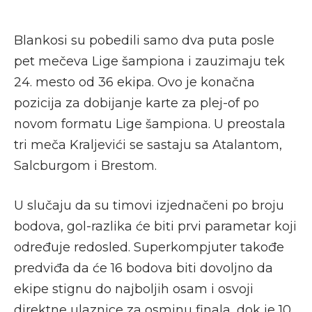
Blankosi su pobedili samo dva puta posle
pet mečeva Lige šampiona i zauzimaju tek
24. mesto od 36 ekipa. Ovo je konačna
pozicija za dobijanje karte za plej-of po
novom formatu Lige šampiona. U preostala
tri meča Kraljevići se sastaju sa Atalantom,
Salcburgom i Brestom.
U slučaju da su timovi izjednačeni po broju
bodova, gol-razlika će biti prvi parametar koji
određuje redosled. Superkompjuter takođe
predviđa da će 16 bodova biti dovoljno da
ekipe stignu do najboljih osam i osvoji
direktne ulaznice za osminu finala, dok je 10