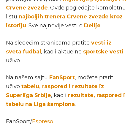
Crvene zvezde
. Ovde pogledajte kompletnu
listu
najboljih trenera Crvene zvezde kroz
istoriju
. Sve najnovije vesti o
Delije
.
Na sledećim stranicama pratite
vesti iz
sveta fudbal
, kao i aktuelne
sportske vesti
uživo.
Na našem sajtu
FanSport
, možete pratiti
uživo
tabelu, raspored i rezultate iz
Superliga Srbije
, kao i
rezultate, raspored i
tabelu na Liga šampiona
.
FanSport/
Espreso