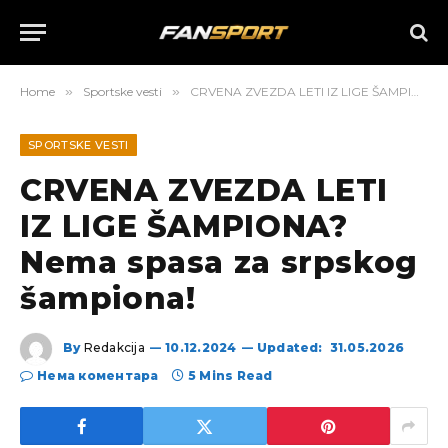
Home
»
Sportske vesti
»
CRVENA ZVEZDA LETI IZ LIGE ŠAMPIONA? Nema spasa za srpskog šampiona!
SPORTSKE VESTI
CRVENA ZVEZDA LETI
IZ LIGE ŠAMPIONA?
Nema spasa za srpskog
šampiona!
By
Redakcija
10.12.2024
Updated:
31.05.2026
Нема коментара
5 Mins Read