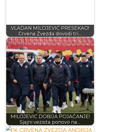
VLADAN MILOJEVIĆ PRESEKAO!
Crvena Zvezda dovodi tri…
MILOJEVIĆ DOBIJA POJAČANJE!
Sjajni vezista ponovo na…