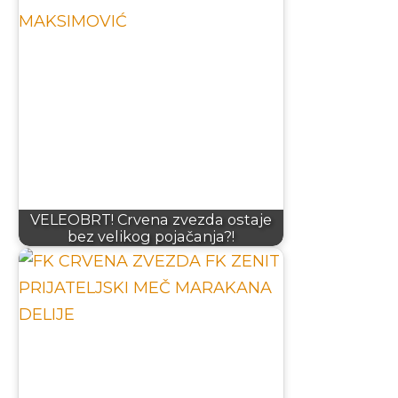
VELEOBRT! Crvena zvezda ostaje
bez velikog pojačanja?!