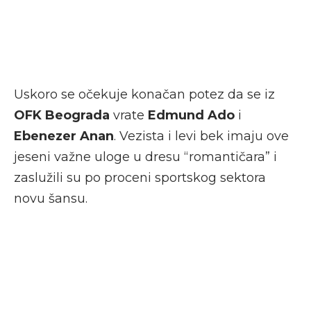
Uskoro se očekuje konačan potez da se iz
OFK Beograda
vrate
Edmund Ado
i
Ebenezer Anan
. Vezista i levi bek imaju ove
jeseni važne uloge u dresu “romantičara” i
zaslužili su po proceni sportskog sektora
novu šansu.