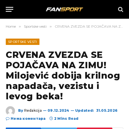
Home
»
Sportske vesti
»
CRVENA ZVEZDA SE POJAČAVA NA ZIMU! Milojević dobija krilnog napadača, vezistu i levog beka!
SPORTSKE VESTI
CRVENA ZVEZDA SE
POJAČAVA NA ZIMU!
Milojević dobija krilnog
napadača, vezistu i
levog beka!
By
Redakcija
09.12.2024
Updated:
31.05.2026
Нема коментара
2 Mins Read