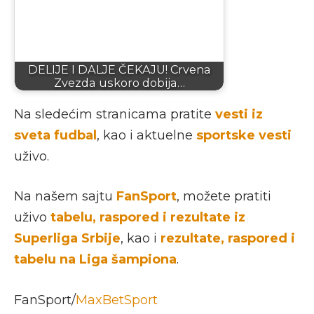
DELIJE I DALJE ČEKAJU! Crvena
Zvezda uskoro dobija…
Na sledećim stranicama pratite
vesti iz
sveta fudbal
, kao i aktuelne
sportske vesti
uživo.
Na našem sajtu
FanSport
, možete pratiti
uživo
tabelu, raspored i rezultate iz
Superliga Srbije
, kao i
rezultate, raspored i
tabelu na Liga šampiona
.
FanSport/
MaxBetSport