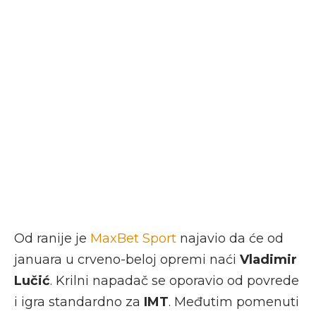
Od ranije je
MaxBet Sport
najavio da će od
januara u crveno-beloj opremi naći
Vladimir
Lučić
. Krilni napadač se oporavio od povrede
i igra standardno za
IMT
. Međutim pomenuti