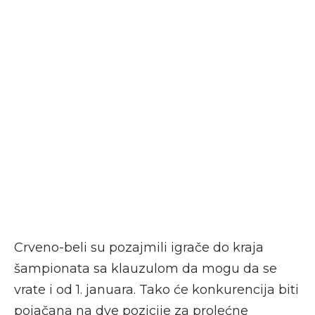
Crveno-beli su pozajmili igrače do kraja
šampionata sa klauzulom da mogu da se
vrate i od 1. januara. Tako će konkurencija biti
pojačana na dve pozicije za prolećne