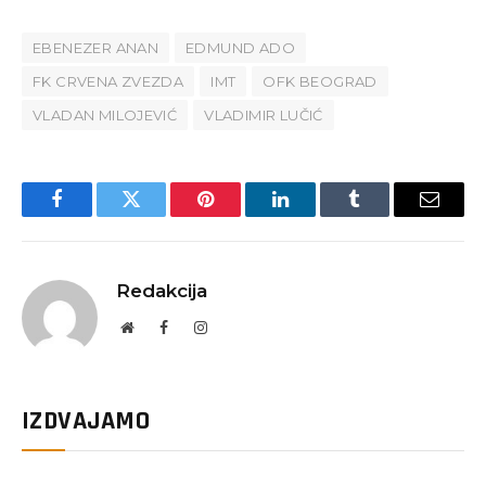
EBENEZER ANAN
EDMUND ADO
FK CRVENA ZVEZDA
IMT
OFK BEOGRAD
VLADAN MILOJEVIĆ
VLADIMIR LUČIĆ
Facebook
Twitter
Pinterest
LinkedIn
Tumblr
Email
Redakcija
Website
Facebook
Instagram
IZDVAJAMO