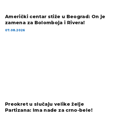
Američki centar stiže u Beograd: On je
zamena za Bolomboja i Rivera!
07.08.2026
Preokret u slučaju velike želje
Partizana: Ima nade za crno-bele!