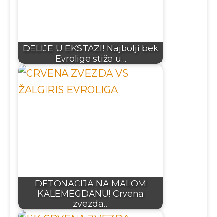
DELIJE U EKSTAZI! Najbolji bek
Evrolige stiže u…
DETONACIJA NA MALOM
KALEMEGDANU! Crvena
zvezda…