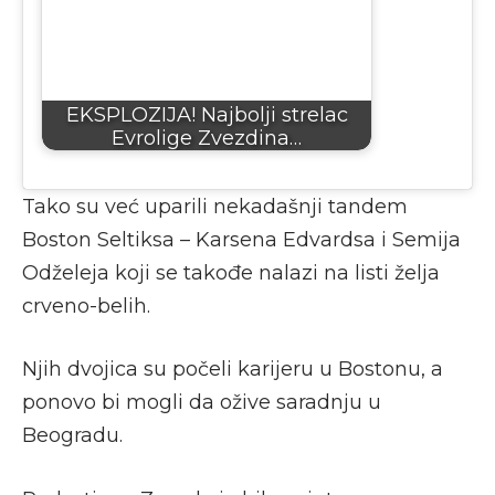
EKSPLOZIJA! Najbolji strelac
Evrolige Zvezdina…
Tako su već uparili nekadašnji tandem
Boston Seltiksa – Karsena Edvardsa i Semija
Odželeja koji se takođe nalazi na listi želja
crveno-belih.
Njih dvojica su počeli karijeru u Bostonu, a
ponovo bi mogli da ožive saradnju u
Beogradu.