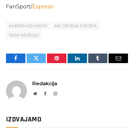
FanSport/
Espreso
KARSEN EDVARDS
KK CRVENA ZVEZDA
SEMI ODŽELEJ
Facebook
Twitter
Pinterest
LinkedIn
Tumblr
Email
Redakcija
Website
Facebook
Instagram
IZDVAJAMO