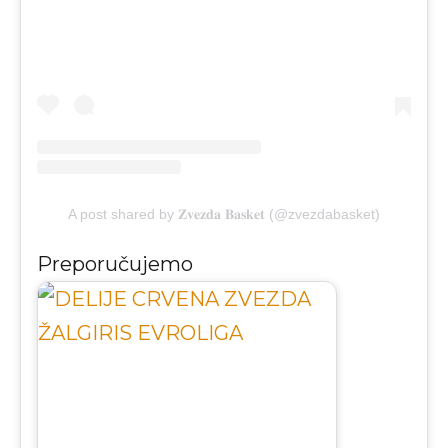
A post shared by 𝐙𝐯𝐞𝐳𝐝𝐚 𝐁𝐚𝐬𝐤𝐞𝐭 (@zvezdabasket)
Preporučujemo