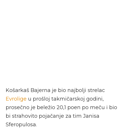
Košarkaš Bajerna je bio najbolji strelac
Evrolige
u prošloj takmičarskoj godini,
prosečno je beležio 20,1 poen po meču i bio
bi strahovito pojačanje za tim Janisa
Sferopulosa.