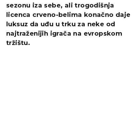
sezonu iza sebe, ali trogodišnja
licenca crveno-belima konačno daje
luksuz da uđu u trku za neke od
najtraženijih igrača na evropskom
tržištu.