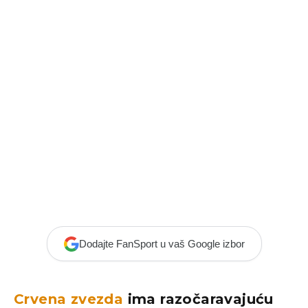
Dodajte FanSport u vaš Google izbor
Crvena zvezda
ima razočaravajuću