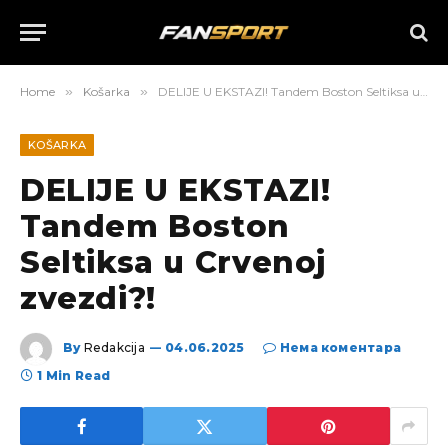
Home
»
Košarka
»
DELIJE U EKSTAZI! Tandem Boston Seltiksa u Crvenoj zvezdi?!
KOŠARKA
DELIJE U EKSTAZI!
Tandem Boston
Seltiksa u Crvenoj
zvezdi?!
By
Redakcija
04.06.2025
Нема коментара
1 Min Read