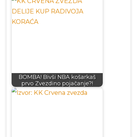
BOMBA! Bivši NBA košarkaš
prvo Zvezdino pojačanje?!