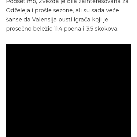
Podsetimo, Zvezda je bila zainteresovana za
Odželeja i prošle sezone, ali su sada veće
šanse da Valensija pusti igrača koji je
prosečno beležio 11.4 poena i 3.5 skokova.