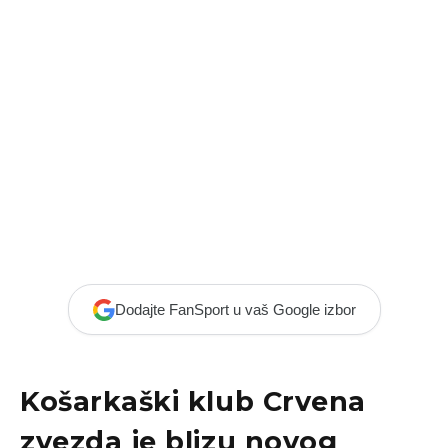
Dodajte FanSport u vaš Google izbor
Košarkaški klub Crvena
zvezda je blizu novog