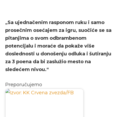
„Sa ujednačenim rasponom ruku i samo
prosečnim osećajem za igru, suočiće se sa
pitanjima o svom odbrambenom
potencijalu i moraće da pokaže više
doslednosti u donošenju odluka i šutiranju
za 3 poena da bi zaslužio mesto na
sledećem nivou.“
Preporučujemo