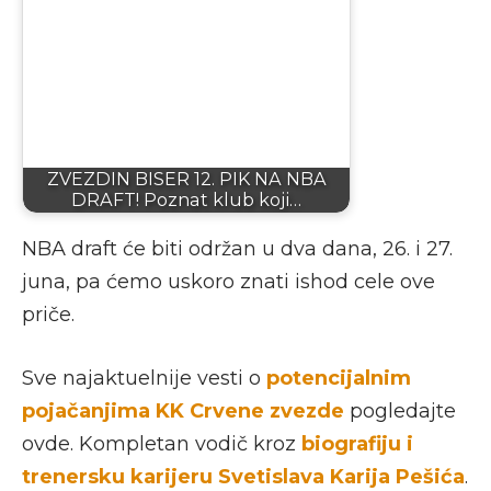
ZVEZDIN BISER 12. PIK NA NBA
DRAFT! Poznat klub koji…
NBA draft će biti održan u dva dana, 26. i 27.
juna, pa ćemo uskoro znati ishod cele ove
priče.
Sve najaktuelnije vesti o
potencijalnim
pojačanjima KK Crvene zvezde
pogledajte
ovde. Kompletan vodič kroz
biografiju i
trenersku karijeru Svetislava Karija Pešića
.