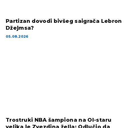
Partizan dovodi bivšeg saigrača Lebron
Džejmsa?
05.08.2026
Trostruki NBA šampiona na Ol-staru
velika je Zvezdina želja: Odlučio da