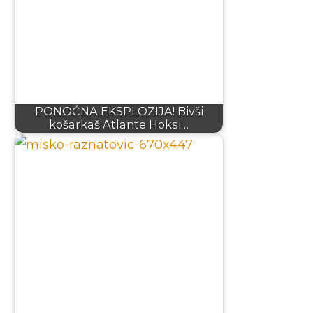
PONOĆNA EKSPLOZIJA! Bivši
košarkaš Atlante Hoksi…