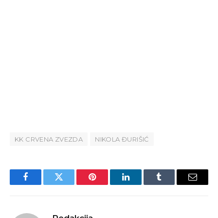
KK CRVENA ZVEZDA
NIKOLA ĐURIŠIĆ
Facebook
Twitter
Pinterest
LinkedIn
Tumblr
Email