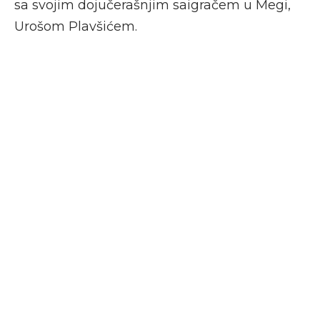
sa svojim dojučerašnjim saigračem u Megi,
Urošom Plavšićem.