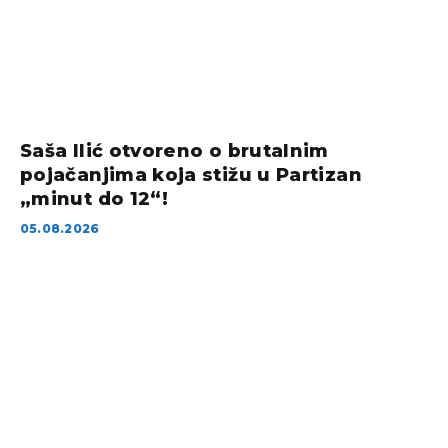
Saša Ilić otvoreno o brutalnim
pojačanjima koja stižu u Partizan
„minut do 12“!
05.08.2026