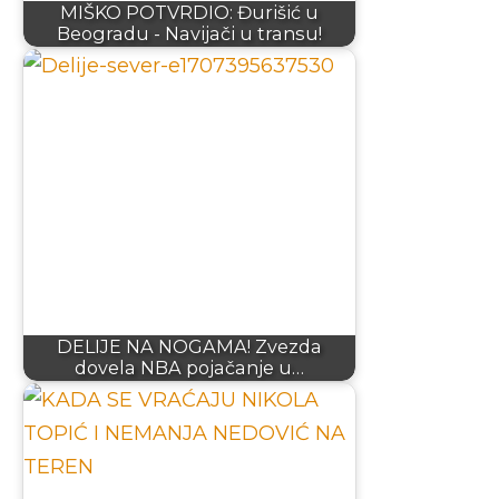
MIŠKO POTVRDIO: Đurišić u
Beogradu - Navijači u transu!
DELIJE NA NOGAMA! Zvezda
dovela NBA pojačanje u…