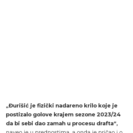
„Đurišić je fizički nadareno krilo koje je
postizalo golove krajem sezone 2023/24
da bi sebi dao zamah u procesu drafta“,
naveo je u prednostima, a onda je pričao i o