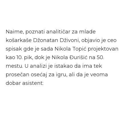
Naime, poznati analitičar za mlade
košarkaše Džonatan Dživoni, objavio je ceo
spisak gde je sada Nikola Topić projektovan
kao 10. pik, dok je Nikola Đurišić na 50.
mestu. U analizi je istakao da ima tek
prosečan osećaj za igru, ali da je veoma
dobar asistent: