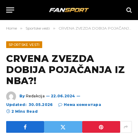
Home
»
Sportske vesti
»
CRVENA ZVEZDA DOBIJA POJAČANJA IZ NBA?!
SPORTSKE VESTI
CRVENA ZVEZDA
DOBIJA POJAČANJA IZ
NBA?!
By
Redakcija
22.06.2024
Updated:
30.05.2026
Нема коментара
2 Mins Read