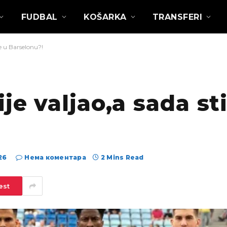
FUDBAL
KOŠARKA
TRANSFERI
e u Barselonu?!
je valjao,a sada st
26
Нема коментара
2 Mins Read
est