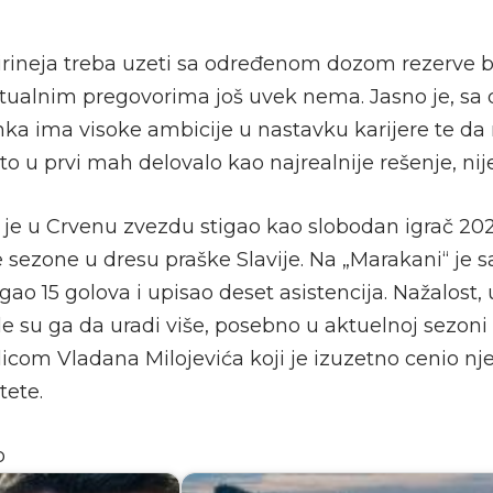
 Pirineja treba uzeti sa određenom dozom rezerve 
tualnim pregovorima još uvek nema. Jasno je, sa 
inka ima visoke ambicije u nastavku karijere te da
 to u prvi mah delovalo kao najrealnije rešenje, nije
a je u Crvenu zvezdu stigao kao slobodan igrač 20
 sezone u dresu praške Slavije. Na „Marakani“ je 
ao 15 golova i upisao deset asistencija. Nažalost,
le su ga da uradi više, posebno u aktuelnoj sezoni
icom Vladana Milojevića koji je izuzetno cenio nj
tete.
o