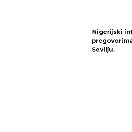
Nigerijski i
pregovorima
Sevilju.