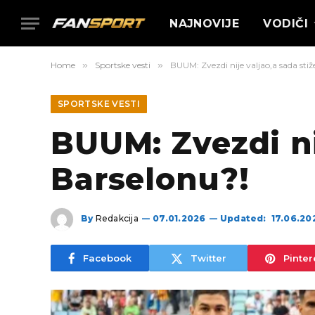
NAJNOVIJE
VODIČI
Home
»
Sportske vesti
»
BUUM: Zvezdi nije valjao,a sada stiž
SPORTSKE VESTI
BUUM: Zvezdi ni
Barselonu?!
By
Redakcija
07.01.2026
Updated:
17.06.20
Facebook
Twitter
Pinter