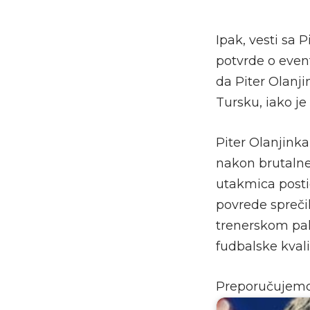
Ipak, vesti sa
potvrde o even
da Piter Olanj
Tursku, iako je
Piter Olanjink
nakon brutalne
utakmica postig
povrede spreči
trenerskom pal
fudbalske kvali
Preporučujem