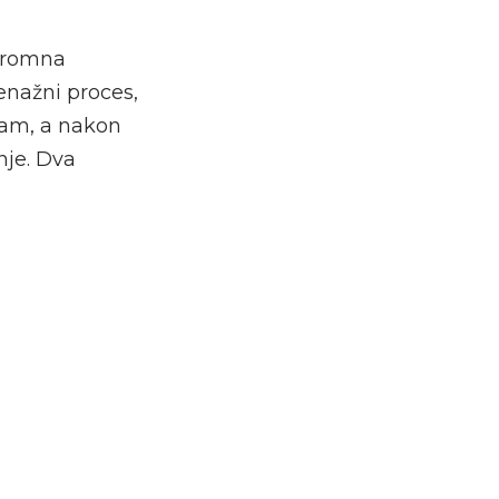
ogromna
enažni proces,
tam, a nakon
nje. Dva