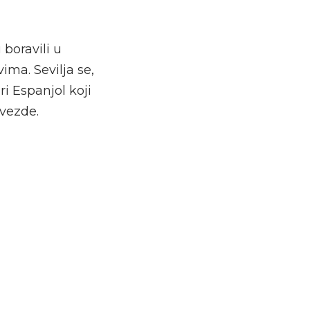
boravili u
ima. Sevilja se,
i Espanjol koji
vezde.