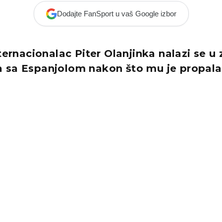
Dodajte FanSport u vaš Google izbor
nternacionalac Piter Olanjinka nalazi se u
 sa Espanjolom nakon što mu je propala