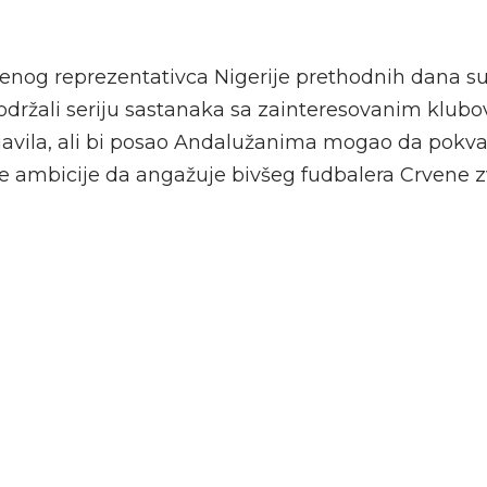
nog reprezentativca Nigerije prethodnih dana su 
održali seriju sastanaka sa zainteresovanim klubov
javila, ali bi posao Andalužanima mogao da pokvar
e ambicije da angažuje bivšeg fudbalera Crvene z