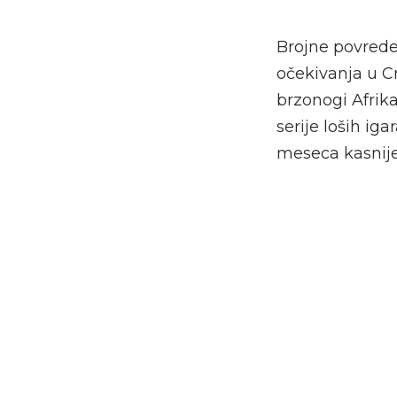
Brojne povrede
očekivanja u C
brzonogi Afrik
serije loših ig
meseca kasnije 