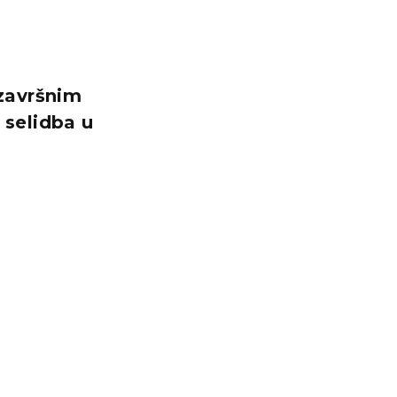
 završnim
 selidba u