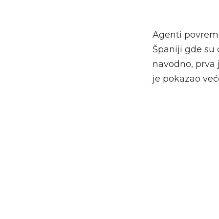
Agenti povreme
Španiji gde su 
navodno, prva 
je pokazao već