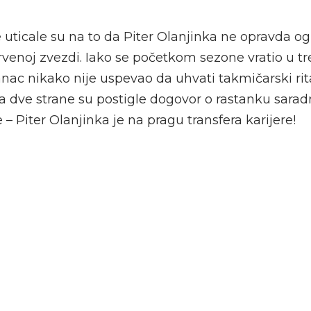
 uticale su na to da Piter Olanjinka ne opravda 
rvenoj zvezdi. Iako se početkom sezone vratio u tr
anac nikako nije uspevao da uhvati takmičarski ri
ara dve strane su postigle dogovor o rastanku sarad
– Piter Olanjinka je na pragu transfera karijere!