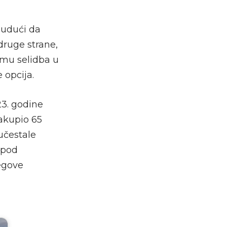
budući da
druge strane,
 mu selidba u
 opcija.
23. godine
sakupio 65
 učestale
 pod
egove