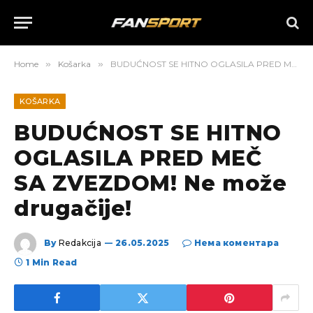
Home
»
Košarka
»
BUDUĆNOST SE HITNO OGLASILA PRED MEČ SA ZVEZDOM! Ne može drugačije!
KOŠARKA
BUDUĆNOST SE HITNO
OGLASILA PRED MEČ
SA ZVEZDOM! Ne može
drugačije!
By
Redakcija
26.05.2025
Нема коментара
1 Min Read