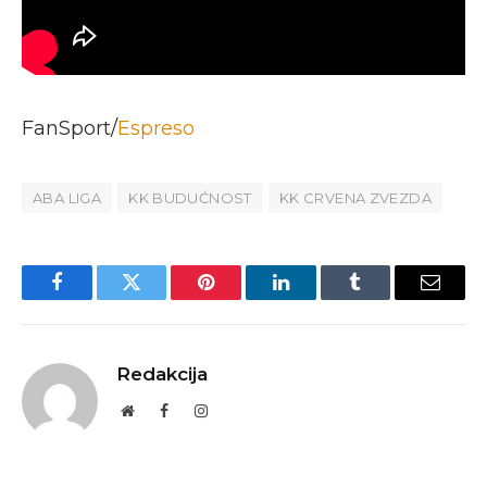
FanSport/
Espreso
ABA LIGA
KK BUDUĆNOST
KK CRVENA ZVEZDA
Facebook
Twitter
Pinterest
LinkedIn
Tumblr
Email
Redakcija
Website
Facebook
Instagram