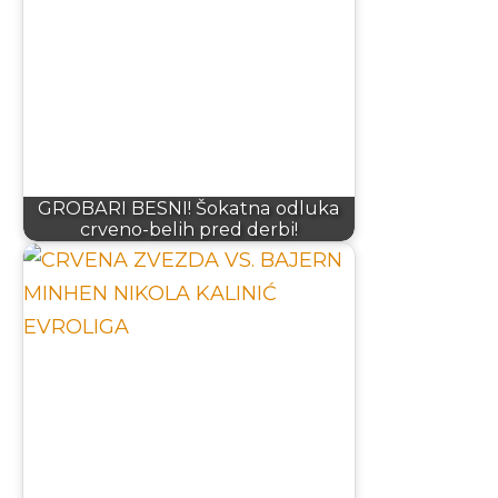
GROBARI BESNI! Šokatna odluka
crveno-belih pred derbi!