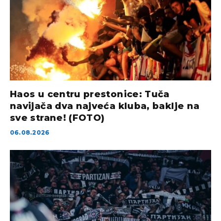
Haos u centru prestonice: Tuča
navijača dva najveća kluba, baklje na
sve strane! (FOTO)
06.08.2026