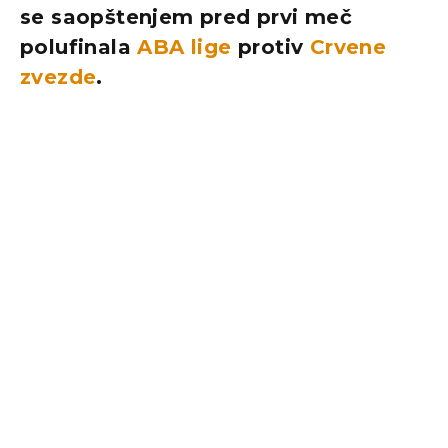
se saopštenjem pred prvi meč
polufinala
ABA lige
protiv
Crvene
zvezde
.