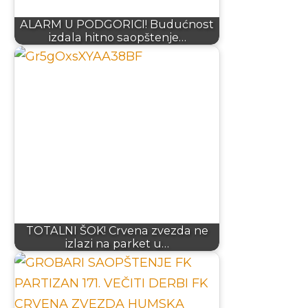
ALARM U PODGORICI! Budućnost
izdala hitno saopštenje…
TOTALNI ŠOK! Crvena zvezda ne
izlazi na parket u…