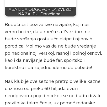
ABA LIGA ODGOVORILA ZVEZDI
NA ŽALBU! Donešena…
Budućnost poziva sve navijače, koji nas
verno bodre, da u meču sa Zvezdom ne
bude vređanja gostujuće ekipe i njihovih
porodica. Molimo vas da ne bude vređanje
po nacionalnoj, verskoj, rasnoj i polnoj osnovi,
kao i da navijanje bude fer, sportsko i
korektno i da zajedno idemo do pobede!
Naš klub je ove sezone pretrpio velike kazne
u iznosu od preko 60 hiljada evra i
neodgovorni pojedinci koji se ne budu držali
pravilnika takmičenja, uz pomoć redarske