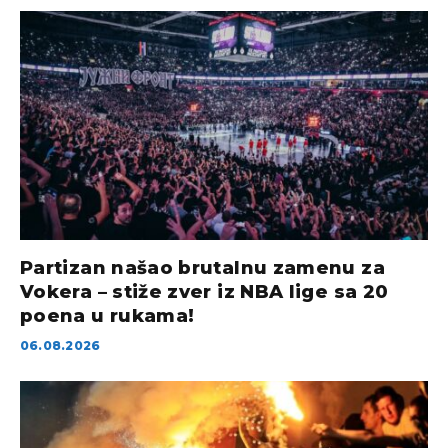
Partizan našao brutalnu zamenu za
Vokera – stiže zver iz NBA lige sa 20
poena u rukama!
06.08.2026