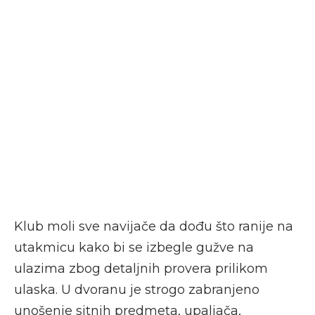
Klub moli sve navijače da dođu što ranije na
utakmicu kako bi se izbegle gužve na
ulazima zbog detaljnih provera prilikom
ulaska. U dvoranu je strogo zabranjeno
unošenje sitnih predmeta, upaljača,