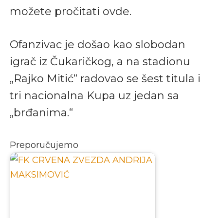
možete pročitati ovde.
Ofanzivac je došao kao slobodan
igrač iz Čukaričkog, a na stadionu
„Rajko Mitić“ radovao se šest titula i
tri nacionalna Kupa uz jedan sa
„brđanima.“
Preporučujemo