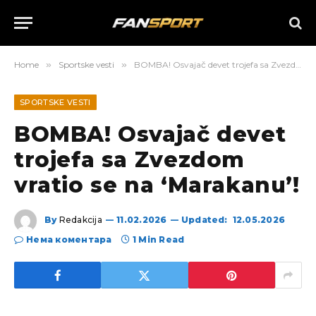
Home
»
Sportske vesti
»
BOMBA! Osvajač devet trojefa sa Zvezdom vratio se na ‘Marakanu’!
SPORTSKE VESTI
BOMBA! Osvajač devet
trojefa sa Zvezdom
vratio se na ‘Marakanu’!
By
Redakcija
11.02.2026
Updated:
12.05.2026
Нема коментара
1 Min Read