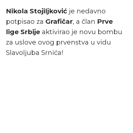
Nikola Stojiljković
je nedavno
potpisao za
Grafičar
, a član
Prve
lige Srbije
aktivirao je novu bombu
za uslove ovog prvenstva u vidu
Slavoljuba Srnića!