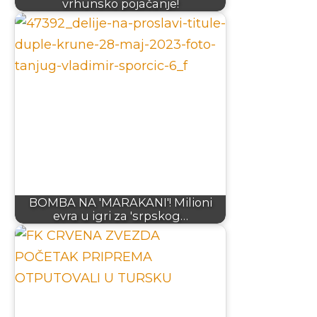
vrhunsko pojačanje!
BOMBA NA 'MARAKANI'! Milioni
evra u igri za 'srpskog…