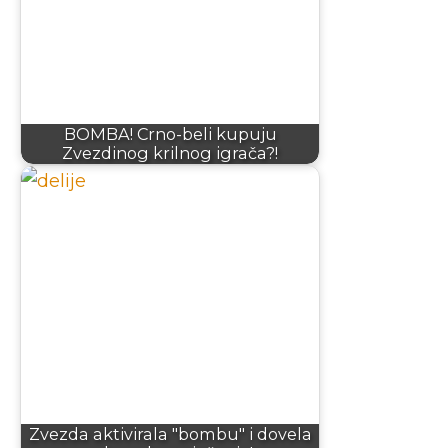
BOMBA! Crno-beli kupuju
Zvezdinog krilnog igrača?!
Zvezda aktivirala "bombu" i dovela