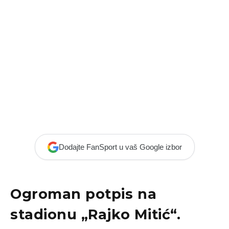
Dodajte FanSport u vaš Google izbor
Ogroman potpis na
stadionu „Rajko Mitić“.