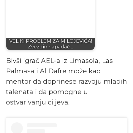
VELIKI PROBLEM ZA MILOJEVIĆA!
Zvezdin napadač…
Bivši igrač AEL-a iz Limasola, Las
Palmasa i Al Dafre može kao
mentor da doprinese razvoju mladih
talenata i da pomogne u
ostvarivanju ciljeva.