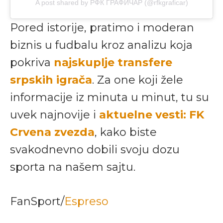
A post shared by РФК ГРАФИЧАР (@rfkgraficar)
Pored istorije, pratimo i moderan
biznis u fudbalu kroz analizu koja
pokriva
najskuplje transfere
srpskih igrača
. Za one koji žele
informacije iz minuta u minut, tu su
uvek najnovije i
aktuelne vesti: FK
Crvena zvezda
, kako biste
svakodnevno dobili svoju dozu
sporta na našem sajtu.
FanSport/
Espreso