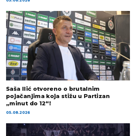
05.08.2026
Saša Ilić otvoreno o brutalnim
pojačanjima koja stižu u Partizan
„minut do 12“!
05.08.2026