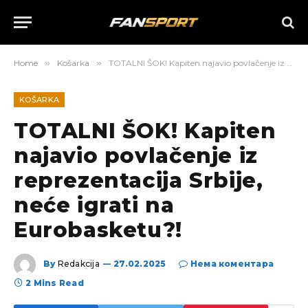
Home
»
Košarka
»
TOTALNI ŠOK! Kapiten najavio povlačenje iz reprezentacija Srbije, neće igrati na Eurobasketu?!
KOŠARKA
TOTALNI ŠOK! Kapiten
najavio povlačenje iz
reprezentacija Srbije,
neće igrati na
Eurobasketu?!
By
Redakcija
27.02.2025
Нема коментара
2 Mins Read