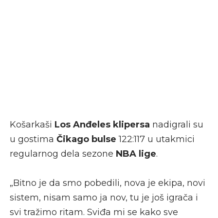
Košarkaši
Los Anđeles klipersa
nadigrali su
u gostima
Čikago bulse
122:117 u utakmici
regularnog dela sezone
NBA lige
.
„Bitno je da smo pobedili, nova je ekipa, novi
sistem, nisam samo ja nov, tu je još igrača i
svi tražimo ritam. Sviđa mi se kako sve