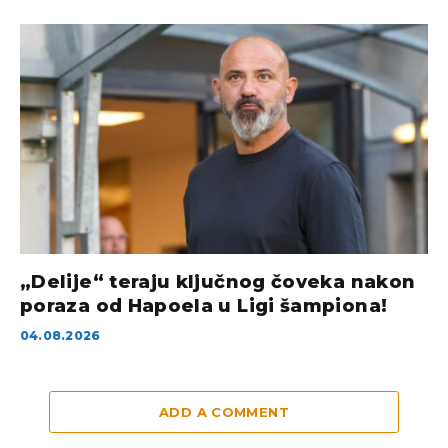
„Delije“ teraju ključnog čoveka nakon
poraza od Hapoela u Ligi šampiona!
04.08.2026
ADD A COMMENT