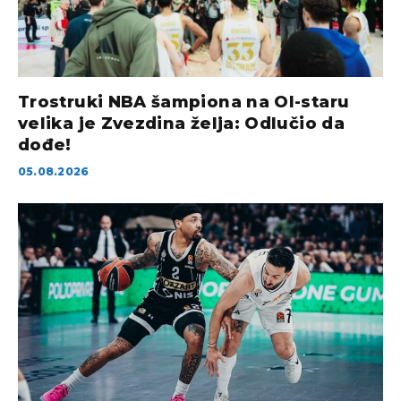
Trostruki NBA šampiona na Ol-staru
velika je Zvezdina želja: Odlučio da
dođe!
05.08.2026