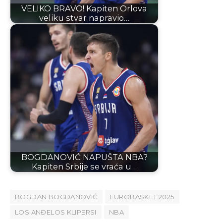
VELIKO BRAVO! Kapiten Orlova
veliku stvar napravio…
BOGDANOVIĆ NAPUŠTA NBA?
Kapiten Srbije se vraća u…
BOGDAN BOGDANOVIĆ
EUROBASKET 2025
LOS ANĐELOS KLIPERSI
NBA