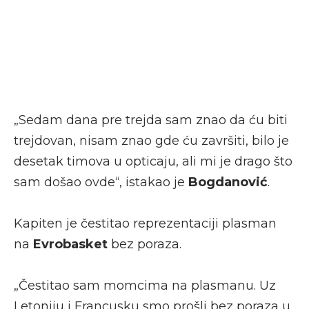
„Sedam dana pre trejda sam znao da ću biti
trejdovan, nisam znao gde ću završiti, bilo je
desetak timova u opticaju, ali mi je drago što
sam došao ovde“, istakao je
Bogdanović
.
Kapiten je čestitao reprezentaciji plasman
na
Evrobasket
bez poraza.
„Čestitao sam momcima na plasmanu. Uz
Letoniju i Francusku smo prošli bez poraza u