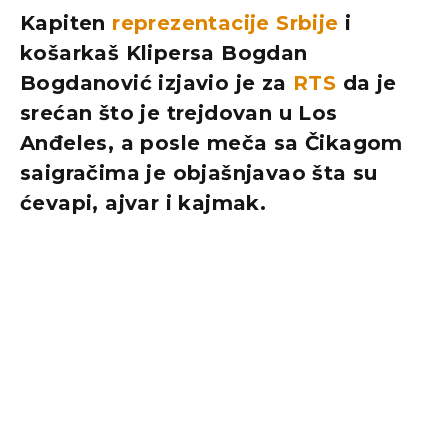
Kapiten
reprezentacije Srbije
i
košarkaš Klipersa Bogdan
Bogdanović izjavio je za
RTS
da je
srećan što je trejdovan u Los
Anđeles, a posle meča sa Čikagom
saigračima je objašnjavao šta su
ćevapi, ajvar i kajmak.