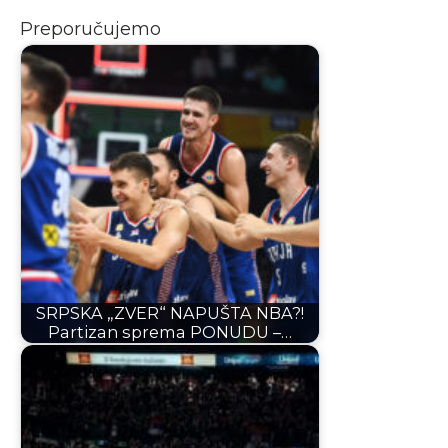
Preporučujemo
SRPSKA „ZVER“ NAPUŠTA NBA?!
Partizan sprema PONUDU –…