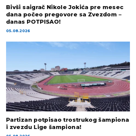
Bivši saigrač Nikole Jokića pre mesec
dana počeo pregovore sa Zvezdom –
danas POTPISAO!
05.08.2026
Partizan potpisao trostrukog šampiona
i zvezdu Lige šampiona!