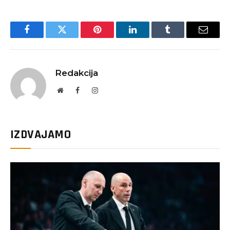
Facebook
Twitter
Pinterest
LinkedIn
Tumblr
Email
Redakcija
Website
Facebook
Instagram
IZDVAJAMO