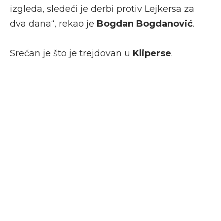
izgleda, sledeći je derbi protiv Lejkersa za
dva dana“, rekao je
Bogdan Bogdanović
.
Srećan je što je trejdovan u
Kliperse
.