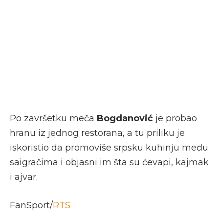
Po završetku meča
Bogdanović
je probao
hranu iz jednog restorana, a tu priliku je
iskoristio da promoviše srpsku kuhinju među
saigračima i objasni im šta su ćevapi, kajmak
i ajvar.
FanSport/
RTS