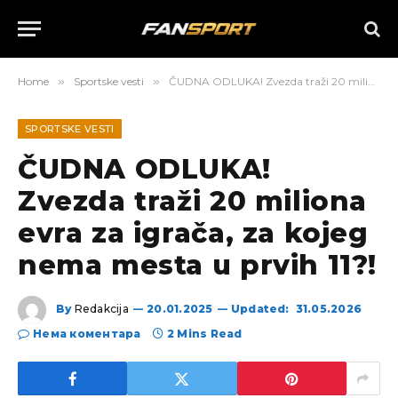
Home
»
Sportske vesti
»
ČUDNA ODLUKA! Zvezda traži 20 miliona evra za igrača, za kojeg nema mesta u prvih 11?!
SPORTSKE VESTI
ČUDNA ODLUKA!
Zvezda traži 20 miliona
evra za igrača, za kojeg
nema mesta u prvih 11?!
By
Redakcija
20.01.2025
Updated:
31.05.2026
Нема коментара
2 Mins Read