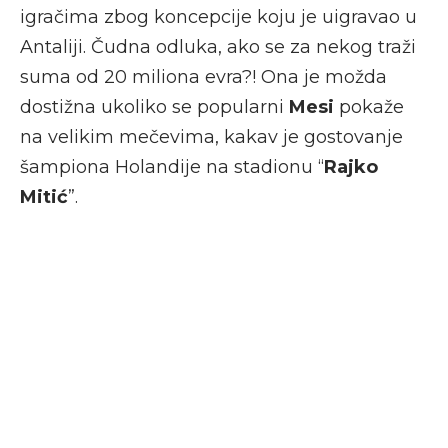
igračima zbog koncepcije koju je uigravao u
Antaliji. Čudna odluka, ako se za nekog traži
suma od 20 miliona evra?! Ona je možda
dostižna ukoliko se popularni
Mesi
pokaže
na velikim mečevima, kakav je gostovanje
šampiona Holandije na stadionu “
Rajko
Mitić
”.