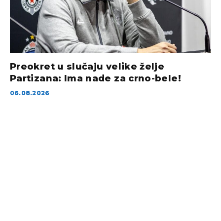
Preokret u slučaju velike želje
Partizana: Ima nade za crno-bele!
06.08.2026