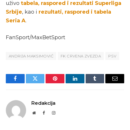
uživo
tabela, raspored i rezultati Superliga
Srbije
, kao i
rezultati, raspored i tabela
Seria A
.
FanSport/MaxBetSport
ANDRIJA MAKSIMOVIĆ
FK CRVENA ZVEZDA
PSV
Facebook
Twitter
Pinterest
LinkedIn
Tumblr
Email
Redakcija
Website
Facebook
Instagram