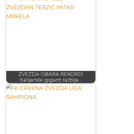
ZVEZDA OBARA REKORD!
Italijanski gigant razbija…