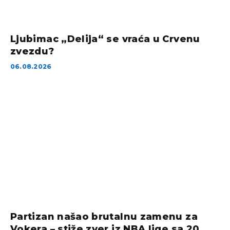
Ljubimac „Delija“ se vraća u Crvenu
zvezdu?
06.08.2026
Partizan našao brutalnu zamenu za
Vokera – stiže zver iz NBA lige sa 20