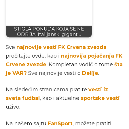
STIGLA PONUDA KOJA SE NE
ODBIJA! Italijanski gigant…
Sve
najnovije vesti FK Crvena zvezda
pročitajte ovde, kao i
najnovija pojačanja FK
Crvene zvezde
. Kompletan vodič o tome
šta
je VAR?
Sve najnovije vesti o
Delije
.
Na sledećim stranicama pratite
vesti iz
sveta fudbal
, kao i aktuelne
sportske vesti
uživo.
Na našem sajtu
FanSport
, možete pratiti