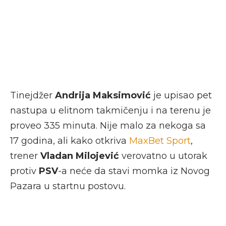
Tinejdžer
Andrija Maksimović
je upisao pet
nastupa u elitnom takmičenju i na terenu je
proveo 335 minuta. Nije malo za nekoga sa
17 godina, ali kako otkriva
MaxBet Sport
,
trener
Vladan Milojević
verovatno u utorak
protiv
PSV
-a neće da stavi momka iz Novog
Pazara u startnu postovu.