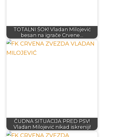
TOTALNI ŠOK! Vladan Milojević
besan na igrače Crvene…
ČUDNA SITUACIJA PRED PSV!
Vladan Milojević nikad iskreniji!