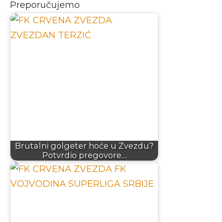
Preporučujemo
Brutalni golgeter hoće u Zvezdu?
Potvrdio pregovore…