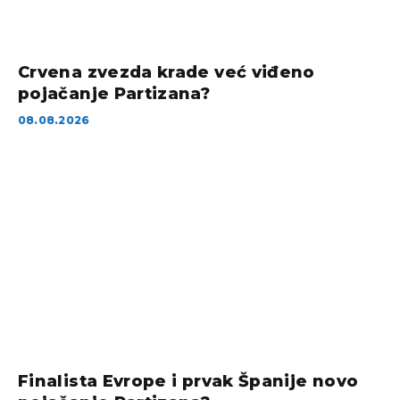
Crvena zvezda krade već viđeno
pojačanje Partizana?
08.08.2026
Finalista Evrope i prvak Španije novo