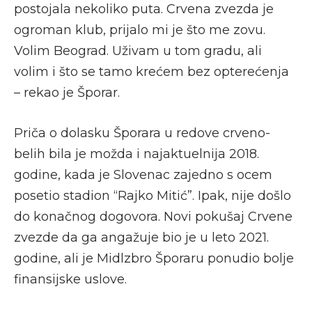
postojala nekoliko puta. Crvena zvezda je
ogroman klub, prijalo mi je što me zovu.
Volim Beograd. Uživam u tom gradu, ali
volim i što se tamo krećem bez opterećenja
– rekao je Šporar.
Priča o dolasku Šporara u redove crveno-
belih bila je možda i najaktuelnija 2018.
godine, kada je Slovenac zajedno s ocem
posetio stadion “Rajko Mitić”. Ipak, nije došlo
do konačnog dogovora. Novi pokušaj Crvene
zvezde da ga angažuje bio je u leto 2021.
godine, ali je Midlzbro Šporaru ponudio bolje
finansijske uslove.