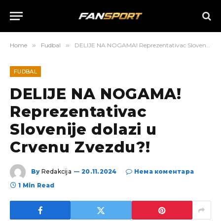
Home
»
Fudbal
»
DELIJE NA NOGAMA! Reprezentativac Slovenije dolazi u Crvenu Zvezdu?!
FUDBAL
DELIJE NA NOGAMA!
Reprezentativac
Slovenije dolazi u
Crvenu Zvezdu?!
By
Redakcija
20.11.2024
Нема коментара
1 Min Read