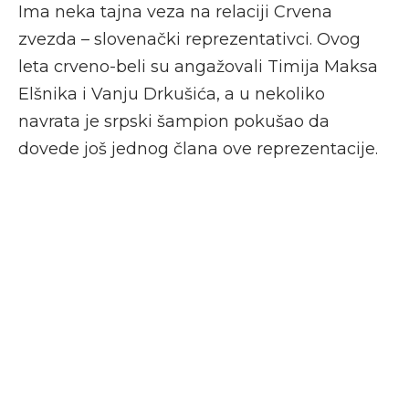
Ima neka tajna veza na relaciji Crvena
zvezda – slovenački reprezentativci. Ovog
leta crveno-beli su angažovali Timija Maksa
Elšnika i Vanju Drkušića, a u nekoliko
navrata je srpski šampion pokušao da
dovede još jednog člana ove reprezentacije.