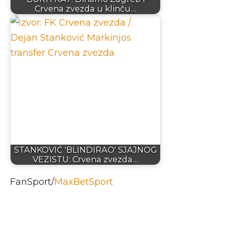
Crvena zvezda u klinču…
STANKOVIĆ 'BLINDIRAO' SJAJNOG
VEZISTU: Crvena zvezda…
FanSport/
MaxBetSport