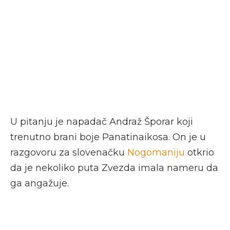
U pitanju je napadač Andraž Šporar koji
trenutno brani boje Panatinaikosa. On je u
razgovoru za slovenačku
Nogomaniju
otkrio
da je nekoliko puta Zvezda imala nameru da
ga angažuje.