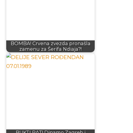
BOMBA! Crvena zvezda pronašla
zamenu za Šerifa Ndiaja?!
BUKTI RAT! Dinamo Zagreb i