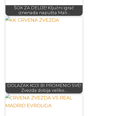
ŠOK ZA DELIJE! Ključni igrač
iznenada napušta Mali…
DOLAZAK KOJI BI PROMENIO SVE!
Zvezda dobija veliko…