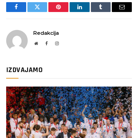
Facebook
Twitter
Pinterest
LinkedIn
Tumblr
Email
Redakcija
Website
Facebook
Instagram
IZDVAJAMO