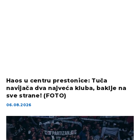
Haos u centru prestonice: Tuča
navijača dva najveća kluba, baklje na
sve strane! (FOTO)
06.08.2026