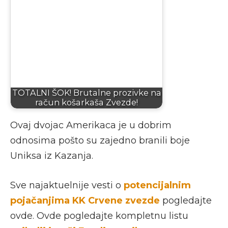
TOTALNI ŠOK! Brutalne prozivke na
račun košarkaša Zvezde!
Ovaj dvojac Amerikaca je u dobrim
odnosima pošto su zajedno branili boje
Uniksa iz Kazanja.
Sve najaktuelnije vesti o
potencijalnim
pojačanjima KK Crvene zvezde
pogledajte
ovde. Ovde pogledajte kompletnu listu