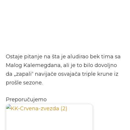
Ostaje pitanje na šta je aludirao bek tima sa
Malog Kalemegdana, ali je to bilo dovoljno
da „zapali“ navijače osvajača triple krune iz
prošle sezone.
Preporučujemo