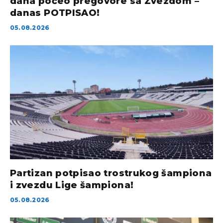
dana počeo pregovore sa Zvezdom –
danas POTPISAO!
05.08.2026
Partizan potpisao trostrukog šampiona
i zvezdu Lige šampiona!
05.08.2026