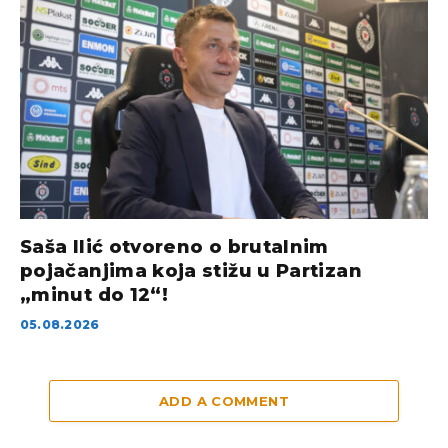
Saša Ilić otvoreno o brutalnim
pojačanjima koja stižu u Partizan
„minut do 12“!
05.08.2026
ADD A COMMENT