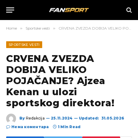
Home
»
Sportske vesti
»
CRVENA ZVEZDA DOBIJA VELIKO POJAČANJE? Ajzea Kenan u ulozi sportskog direktora!
SPORTSKE VESTI
CRVENA ZVEZDA
DOBIJA VELIKO
POJAČANJE? Ajzea
Kenan u ulozi
sportskog direktora!
By
Redakcija
25.11.2024
Updated:
31.05.2026
Нема коментара
1 Min Read