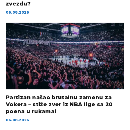
zvezdu?
06.08.2026
Partizan našao brutalnu zamenu za
Vokera – stiže zver iz NBA lige sa 20
poena u rukama!
06.08.2026