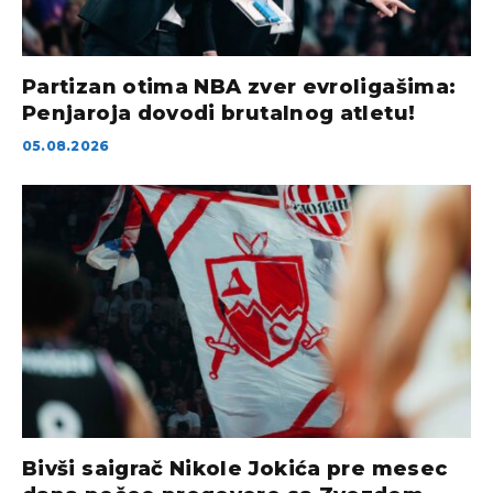
Partizan otima NBA zver evroligašima:
Penjaroja dovodi brutalnog atletu!
05.08.2026
Bivši saigrač Nikole Jokića pre mesec