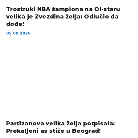
Trostruki NBA šampiona na Ol-staru
velika je Zvezdina želja: Odlučio da
dođe!
05.08.2026
Partizanova velika želja potpisala:
Prekaljeni as stiže u Beograd!