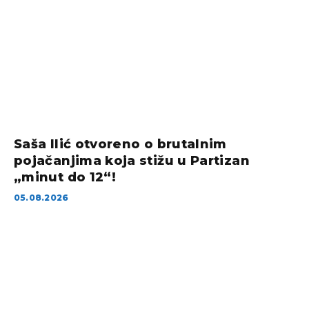
Saša Ilić otvoreno o brutalnim
pojačanjima koja stižu u Partizan
„minut do 12“!
05.08.2026