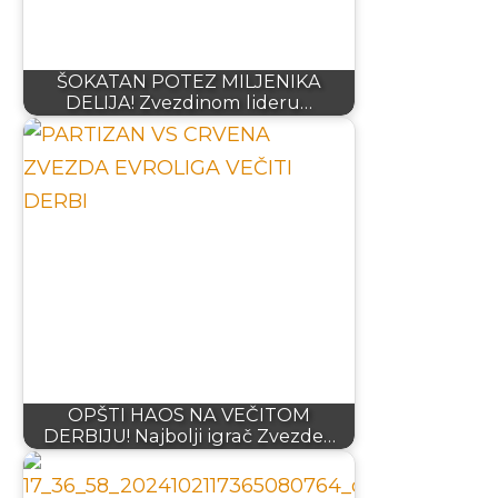
ŠOKATAN POTEZ MILJENIKA
DELIJA! Zvezdinom lideru…
OPŠTI HAOS NA VEČITOM
DERBIJU! Najbolji igrač Zvezde…