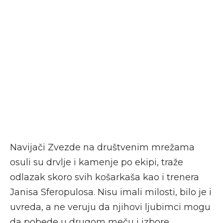
Navijači Zvezde na društvenim mrežama
osuli su drvlje i kamenje po ekipi, traže
odlazak skoro svih košarkaša kao i trenera
Janisa Sferopulosa. Nisu imali milosti, bilo je i
uvreda, a ne veruju da njihovi ljubimci mogu
da pobede u drugom meču i izbore