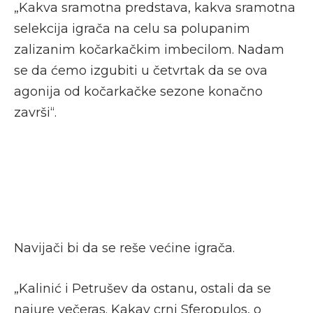
„Kakva sramotna predstava, kakva sramotna
selekcija igrača na celu sa polupanim
zalizanim kočarkačkim imbecilom. Nadam
se da ćemo izgubiti u četvrtak da se ova
agonija od kočarkačke sezone konačno
završi“.
Navijači bi da se reše većine igrača.
„Kalinić i Petrušev da ostanu, ostali da se
najure večeras. Kakav crni Sferopulos, o