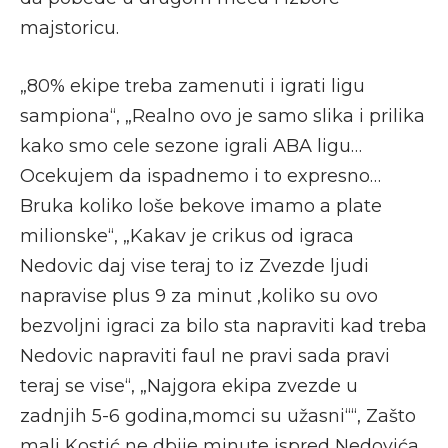
majstoricu.
„80% ekipe treba zamenuti i igrati ligu
sampiona“, „Realno ovo je samo slika i prilika
kako smo cele sezone igrali ABA ligu…
Ocekujem da ispadnemo i to expresno…
Bruka koliko loše bekove imamo a plate
milionske“, „Kakav je crikus od igraca
Nedovic daj vise teraj to iz Zvezde ljudi
napravise plus 9 za minut ,koliko su ovo
bezvoljni igraci za bilo sta napraviti kad treba
Nedovic napraviti faul ne pravi sada pravi
teraj se vise“, „Najgora ekipa zvezde u
zadnjih 5-6 godina,momci su užasni““, Zašto
mali Kostić ne dbije minute ispred Nedovića