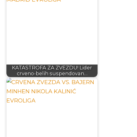
KATASTROFA ZA ZVEZDU! Lider
crveno-belih suspendovan…