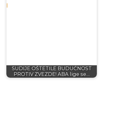
SUDIJE OŠTETILE BUDUĆNOST
PROTIV ZVEZDE! ABA lige se…