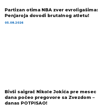
Partizan otima NBA zver evroligašima:
Penjaroja dovodi brutalnog atletu!
05.08.2026
Bivši saigrač Nikole Jokića pre mesec
dana počeo pregovore sa Zvezdom –
danas POTPISAO!