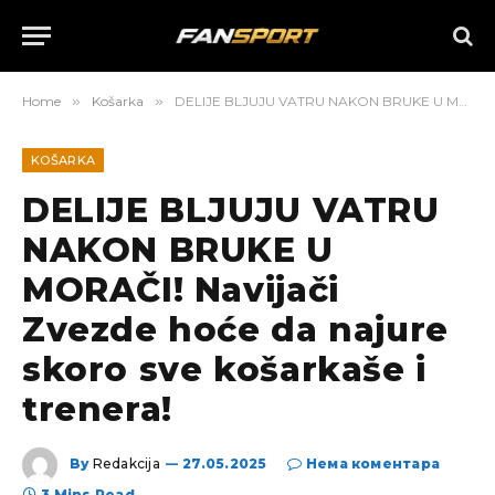
Home
»
Košarka
»
DELIJE BLJUJU VATRU NAKON BRUKE U MORAČI! Navijači Zvezde hoće da najure skoro sve košarkaše i trenera!
KOŠARKA
DELIJE BLJUJU VATRU
NAKON BRUKE U
MORAČI! Navijači
Zvezde hoće da najure
skoro sve košarkaše i
trenera!
By
Redakcija
27.05.2025
Нема коментара
3 Mins Read