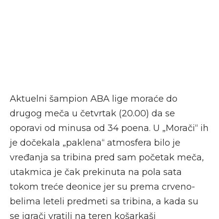
Aktuelni šampion ABA lige moraće do
drugog meča u četvrtak (20.00) da se
oporavi od minusa od 34 poena. U „Morači“ ih
je dočekala „paklena“ atmosfera bilo je
vređanja sa tribina pred sam početak meča,
utakmica je čak prekinuta na pola sata
tokom treće deonice jer su prema crveno-
belima leteli predmeti sa tribina, a kada su
se igrači vratili na teren košarkaši