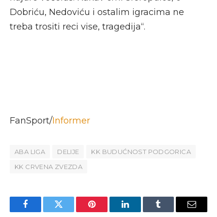
Dobriću, Nedoviću i ostalim igracima ne
treba trositi reci vise, tragedija“.
FanSport/
Informer
ABA LIGA
DELIJE
KK BUDUĆNOST PODGORICA
KK CRVENA ZVEZDA
Facebook
Twitter
Pinterest
LinkedIn
Tumblr
Email