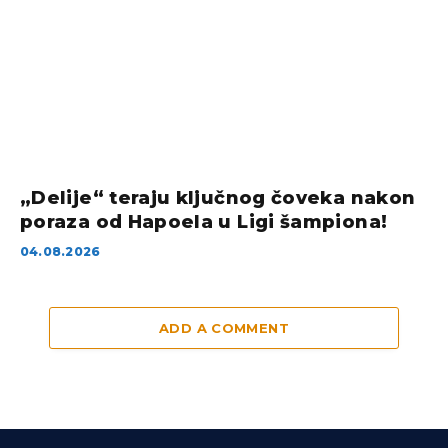
„Delije“ teraju ključnog čoveka nakon
poraza od Hapoela u Ligi šampiona!
04.08.2026
ADD A COMMENT