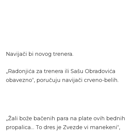
Navijači bi novog trenera.
„Radonjića za trenera ili Sašu Obradovića
obavezno“, poručuju navijači crveno-belih.
„Žali bože bačenih para na plate ovih bednih
propalica… To dres je Zvezde vi manekeni“,