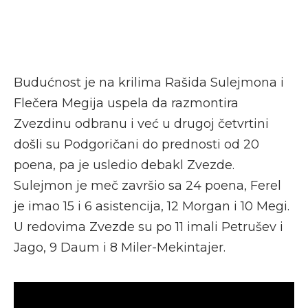
Budućnost je na krilima Rašida Sulejmona i
Flečera Megija uspela da razmontira
Zvezdinu odbranu i već u drugoj četvrtini
došli su Podgoričani do prednosti od 20
poena, pa je usledio debakl Zvezde.
Sulejmon je meč završio sa 24 poena, Ferel
je imao 15 i 6 asistencija, 12 Morgan i 10 Megi.
U redovima Zvezde su po 11 imali Petrušev i
Jago, 9 Daum i 8 Miler-Mekintajer.