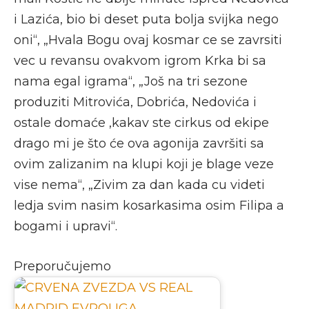
i Lazića, bio bi deset puta bolja svijka nego
oni“, „Hvala Bogu ovaj kosmar ce se zavrsiti
vec u revansu ovakvom igrom Krka bi sa
nama egal igrama“, „Još na tri sezone
produziti Mitrovića, Dobrića, Nedovića i
ostale domaće ,kakav ste cirkus od ekipe
drago mi je što će ova agonija završiti sa
ovim zalizanim na klupi koji je blage veze
vise nema“, „Zivim za dan kada cu videti
ledja svim nasim kosarkasima osim Filipa a
bogami i upravi“.
Preporučujemo