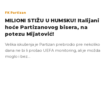
FK Partizan
MILIONI STIŽU U HUMSKU! Italijani
hoće Partizanovog bisera, na
potezu Mijatović!
Velika iskušenja je Partizan prebrodio pre nekoliko
dana ne bi li prošao UEFA monitoring, ali je možda
moglo i bez…