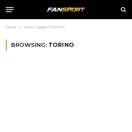
Home
»
Posts Tagged "TORINO"
BROWSING:
TORINO