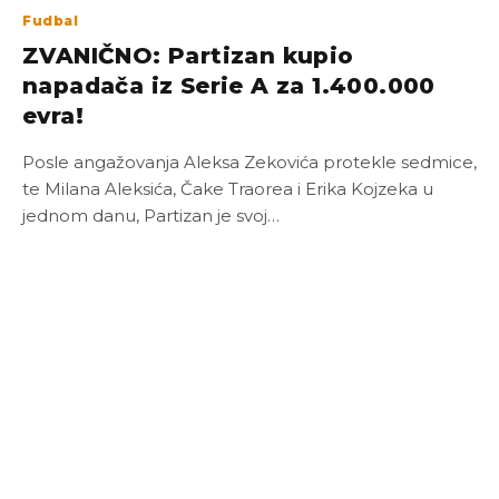
Fudbal
ZVANIČNO: Partizan kupio
napadača iz Serie A za 1.400.000
evra!
Posle angažovanja Aleksa Zekovića protekle sedmice,
te Milana Aleksića, Čake Traorea i Erika Kojzeka u
jednom danu, Partizan je svoj…