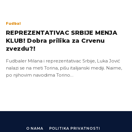
Fudbal
REPREZENTATIVAC SRBIJE MENJA
KLUB! Dobra prilika za Crvenu
zvezdu?!
Fudbaler Milana i reprezentativac Srbije, Luka Jović
nalazi se na meti Torina, pišu italijanski mediji. Naime,
po njihovim navodima Torino…
O NAMA
POLITIKA PRIVATNOSTI