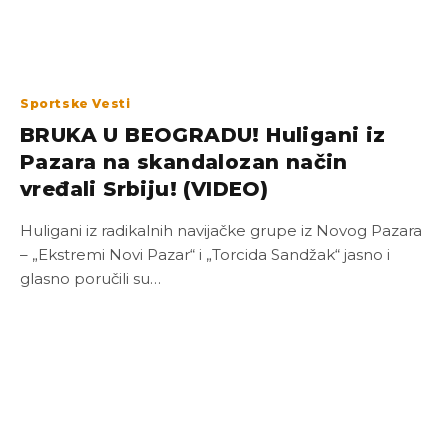
Sportske Vesti
BRUKA U BEOGRADU! Huligani iz
Pazara na skandalozan način
vređali Srbiju! (VIDEO)
Huligani iz radikalnih navijačke grupe iz Novog Pazara
– „Ekstremi Novi Pazar“ i „Torcida Sandžak“ jasno i
glasno poručili su…