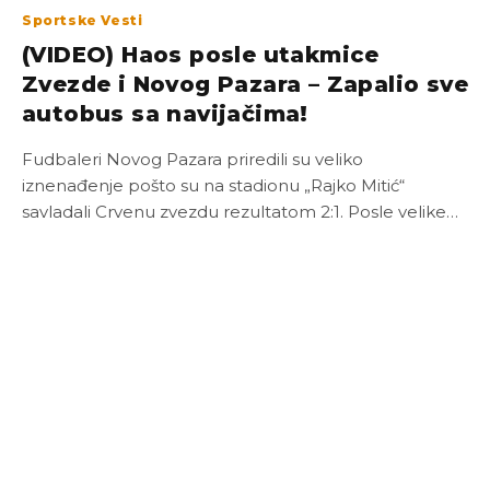
Sportske Vesti
(VIDEO) Haos posle utakmice
Zvezde i Novog Pazara – Zapalio sve
autobus sa navijačima!
Fudbaleri Novog Pazara priredili su veliko
iznenađenje pošto su na stadionu „Rajko Mitić“
savladali Crvenu zvezdu rezultatom 2:1. Posle velike…