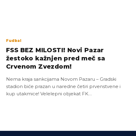
Fudbal
FSS BEZ MILOSTI! Novi Pazar
žestoko kažnjen pred meč sa
Crvenom Zvezdom!
Nema kraja sankcijama Novom Pazaru – Gradski
stadion biće prazan u naredne četiri prvenstvene i
kup utakmice! Velelepni objekat FK…