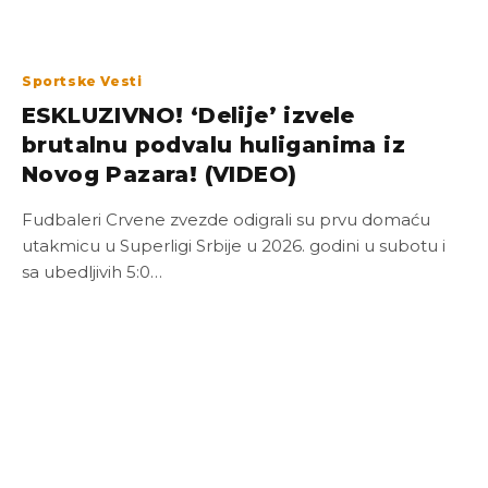
Sportske Vesti
ESKLUZIVNO! ‘Delije’ izvele
brutalnu podvalu huliganima iz
Novog Pazara! (VIDEO)
Fudbaleri Crvene zvezde odigrali su prvu domaću
utakmicu u Superligi Srbije u 2026. godini u subotu i
sa ubedljivih 5:0…