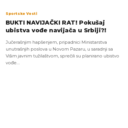
Sportske Vesti
BUKTI NAVIJAČKI RAT! Pokušaj
ubistva vođe navijača u Srbiji?!
Jučerašnjim hapšenjem, pripadnici Ministarstva
unutrašnjih poslova u Novom Pazaru, u saradnji sa
Višim javnim tužilaštvom, sprečili su planirano ubistvo
vođe…