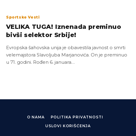
Sportske Vesti
VELIKA TUGA! Iznenada preminuo
bivši selektor Srbije!
Evropska šahovska unija je obavestila javnost o smrti
velemajstora Slavoljuba Marjanovića. On je preminuo
u 71. godini. Rođen 6. јanuara…
O NAMA
POLITIKA PRIVATNOSTI
USLOVI KORIŠĆENJA