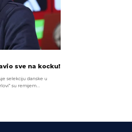
avio sve na kocku!
je selekciju danske u
rlovi” su remijem…