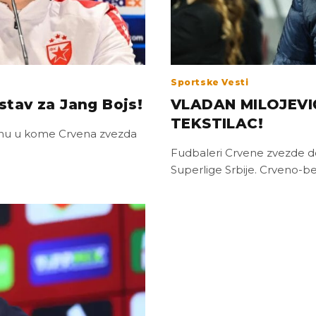
Sportske Vesti
tav za Jang Bojs!
VLADAN MILOJEV
TEKSTILAC!
rnu u kome Crvena zvezda
Fudbaleri Crvene zvezde do
Superlige Srbije. Crveno-b