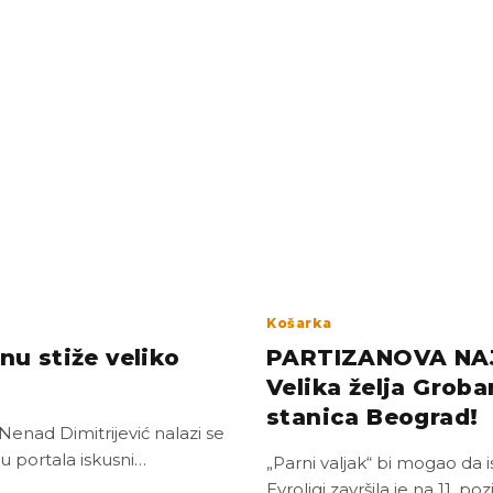
Košarka
u stiže veliko
PARTIZANOVA NA
Velika želja Groba
stanica Beograd!
enad Dimitrijević nalazi se
u portala iskusni…
„Parni valjak“ bi mogao da i
Evroligi završila je na 11. poz