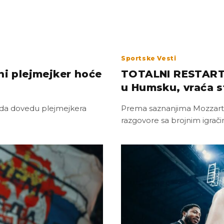
Sportske Vesti
i plejmejker hoće
TOTALNI RESTART!
u Humsku, vraća st
u da dovedu plejmejkera
Prema saznanjima Mozzart S
razgovore sa brojnim igračim