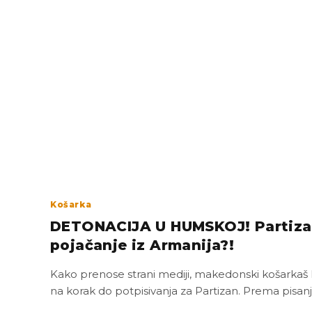
Košarka
DETONACIJA U HUMSKOJ! Partizan
pojačanje iz Armanija?!
Kako prenose strani mediji, makedonski košarkaš N
na korak do potpisivanja za Partizan. Prema pisanj