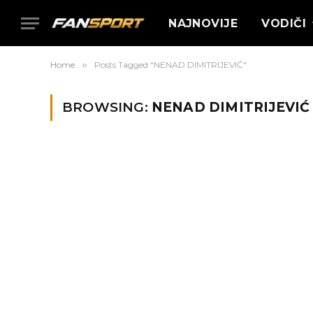
NAJNOVIJE
VODIČI
Home
»
Posts Tagged "NENAD DIMITRIJEVIĆ"
BROWSING:
NENAD DIMITRIJEVIĆ