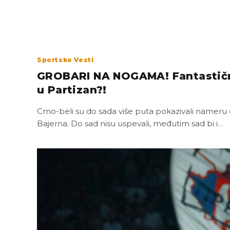
Sportske Vesti
GROBARI NA NOGAMA! Fantastičn
u Partizan?!
Crno-beli su do sada više puta pokazivali namer
Bajerna. Do sad nisu uspevali, međutim sad bi i…