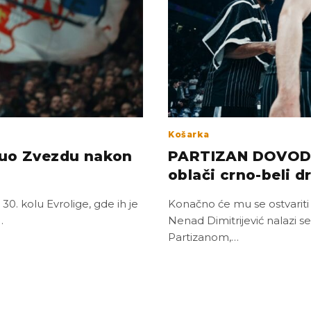
Košarka
nuo Zvezdu nakon
PARTIZAN DOVODI 
oblači crno-beli d
0. kolu Evrolige, gde ih je
Konačno će mu se ostvariti
…
Nenad Dimitrijević nalazi 
Partizanom,…