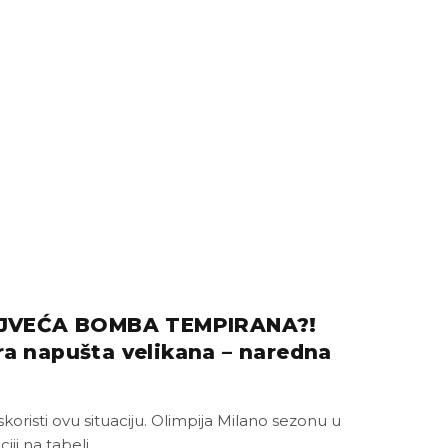
JVEĆA BOMBA TEMPIRANA?!
ra napušta velikana – naredna
skoristi ovu situaciju. Olimpija Milano sezonu u
iciji na tabeli…