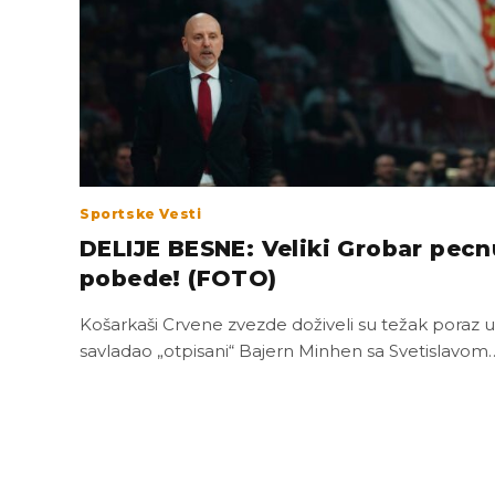
Sportske Vesti
DELIJE BESNE: Veliki Grobar pec
pobede! (FOTO)
Košarkaši Crvene zvezde doživeli su težak poraz u 3
savladao „otpisani“ Bajern Minhen sa Svetislavom