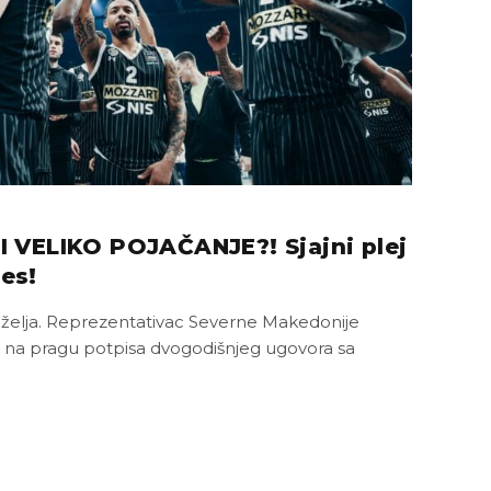
VELIKO POJAČANJE?! Sjajni plej
res!
 želja. Reprezentativac Severne Makedonije
se na pragu potpisa dvogodišnjeg ugovora sa