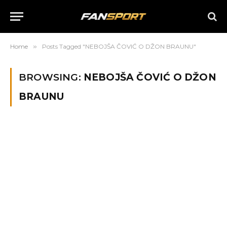
Home
»
Posts Tagged "NEBOJŠA ČOVIĆ O DŽON BRAUNU"
BROWSING:
NEBOJŠA ČOVIĆ O DŽON
BRAUNU