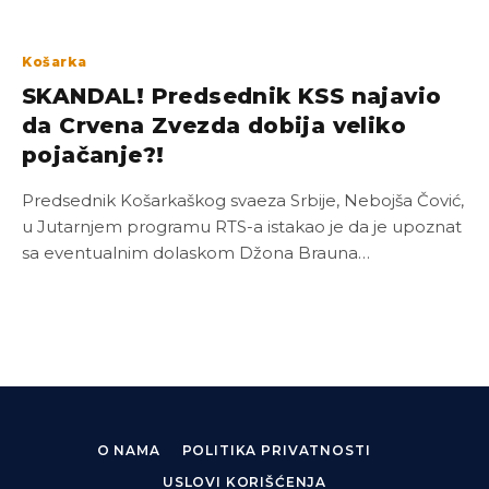
Košarka
SKANDAL! Predsednik KSS najavio
da Crvena Zvezda dobija veliko
pojačanje?!
Predsednik Košarkaškog svaeza Srbije, Nebojša Čović,
u Jutarnjem programu RTS-a istakao je da je upoznat
sa eventualnim dolaskom Džona Brauna…
O NAMA
POLITIKA PRIVATNOSTI
USLOVI KORIŠĆENJA