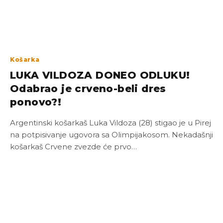
Košarka
LUKA VILDOZA DONEO ODLUKU!
Odabrao je crveno-beli dres
ponovo?!
Argentinski košarkaš Luka Vildoza (28) stigao je u Pirej
na potpisivanje ugovora sa Olimpijakosom. Nekadašnji
košarkaš Crvene zvezde će prvo…