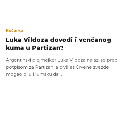
Košarka
Luka Vildoza dovodi i venčanog
kuma u Partizan?
Argentinski plejmejker Luka Vildoza nalazi se pred
potpisom za Partizan, a bivši as Crvene zvezde
mogao bi u Humsku da…