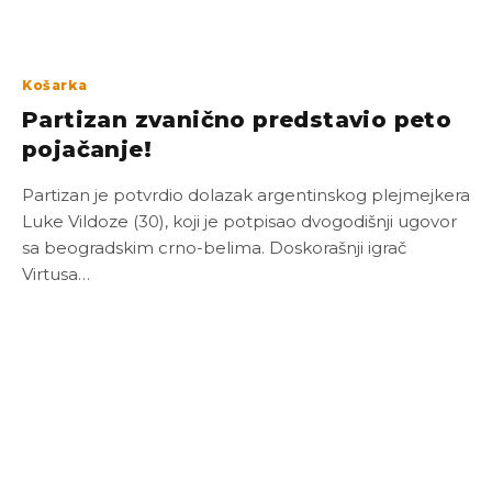
Košarka
Partizan zvanično predstavio peto
pojačanje!
Partizan je potvrdio dolazak argentinskog plejmejkera
Luke Vildoze (30), koji je potpisao dvogodišnji ugovor
sa beogradskim crno-belima. Doskorašnji igrač
Virtusa…