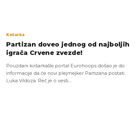
Košarka
Partizan doveo jednog od najboljih
igrača Crvene zvezde!
Pouzdani košarkaški portal Eurohoops došao je do
informacije da će novi plejmejker Partizana postati
Luka Vildoza. Reč je o vesti…