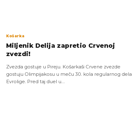
Košarka
Miljenik Delija zapretio Crvenoj
zvezdi!
Zvezda gostuje u Pireju. Košarkaši Crvene zvezde
gostuju Olimpijakosu u meču 30. kola regularnog dela
Evrolige. Pred taj duel u…