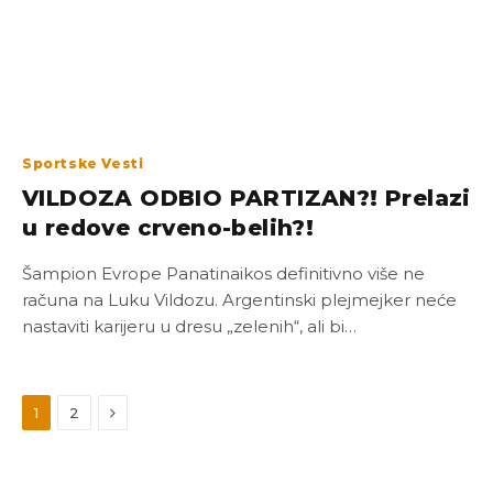
Sportske Vesti
VILDOZA ODBIO PARTIZAN?! Prelazi
u redove crveno-belih?!
Šampion Evrope Panatinaikos definitivno više ne
računa na Luku Vildozu. Argentinski plejmejker neće
nastaviti karijeru u dresu „zelenih“, ali bi…
Next
1
2