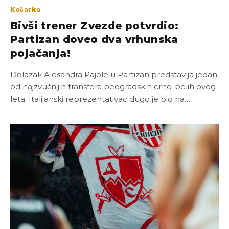
Košarka
Bivši trener Zvezde potvrdio:
Partizan doveo dva vrhunska
pojačanja!
Dolazak Alesandra Pajole u Partizan predstavlja jedan
od najzvučnijih transfera beogradskih crno-belih ovog
leta. Italijanski reprezentativac dugo je bio na…