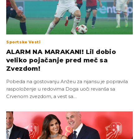
Sportske Vesti
ALARM NA MARAKANI! Lil dobio
veliko pojačanje pred meč sa
Zvezdom!
Pobeda na gostovanju Anžeu za nijansu je popravila
raspoloženje u redovima Doga uoči revanša sa
Crvenom zvezdom, a vest sa…