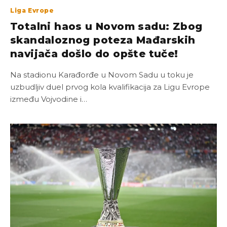
Liga Evrope
Totalni haos u Novom sadu: Zbog
skandaloznog poteza Mađarskih
navijača došlo do opšte tuče!
Na stadionu Karađorđe u Novom Sadu u toku je
uzbudljiv duel prvog kola kvalifikacija za Ligu Evrope
između Vojvodine i…