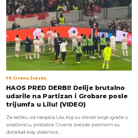
FK Crvena Zvezda
HAOS PRED DERBI! Delije brutalno
udarile na Partizan i Grobare posle
trijumfa u Lilu! (VIDEO)
Za razliku od navijača Lila, koji su oterali svoje igrače u
svlačionicu, pristalice Crvene zvezde pesmom su
dočekali kraj utakmice…