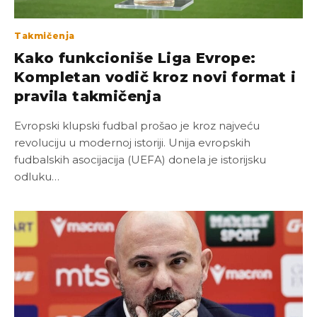
Takmičenja
Kako funkcioniše Liga Evrope:
Kompletan vodič kroz novi format i
pravila takmičenja
Evropski klupski fudbal prošao je kroz najveću
revoluciju u modernoj istoriji. Unija evropskih
fudbalskih asocijacija (UEFA) donela je istorijsku
odluku…