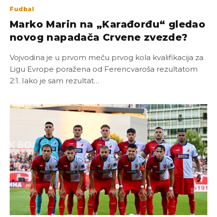
Fudbal
Marko Marin na „Karađorđu“ gledao
novog napadača Crvene zvezde?
Vojvodina je u prvom meču prvog kola kvalifikacija za
Ligu Evrope poražena od Ferencvaroša rezultatom
2:1. Iako je sam rezultat…