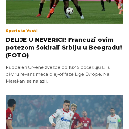
Sportske Vesti
DELIJE U NEVERICI! Francuzi ovim
potezom šokirali Srbiju u Beogradu!
(FOTO)
Fudbaleri Crvene zvezde od 18:45 dočekuju Lil u
okviru revanš meča plej-of faze Lige Evrope. Na
Marakani se nalazi i…