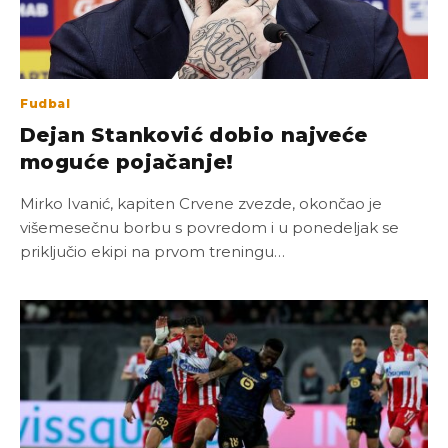
Fudbal
Dejan Stanković dobio najveće
moguće pojačanje!
Mirko Ivanić, kapiten Crvene zvezde, okončao je
višemesečnu borbu s povredom i u ponedeljak se
priključio ekipi na prvom treningu…