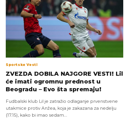
Sportske Vesti
ZVEZDA DOBILA NAJGORE VESTI! Lil
će imati ogromnu prednost u
Beogradu – Evo šta spremaju!
Fudbalski klub Lil je zatražio odlaganje prvenstvene
utakmice protiv Anžea, koja je zakazana za nedelju
(17.15), kako bi imao sedam…