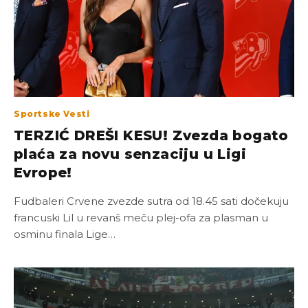
Sportske Vesti
TERZIĆ DREŠI KESU! Zvezda bogato
plaća za novu senzaciju u Ligi
Evrope!
Fudbaleri Crvene zvezde sutra od 18.45 sati dočekuju
francuski Lil u revanš meču plej-ofa za plasman u
osminu finala Lige…