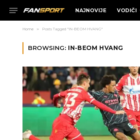
NAJNOVIJE
VODIČI
Home
»
Posts Tagged "IN-BEOM HVANG"
BROWSING:
IN-BEOM HVANG