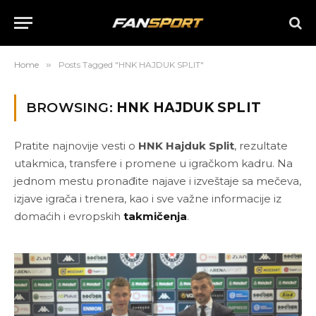
Home
»
Posts Tagged "HNK HAJDUK SPLIT"
BROWSING:
HNK HAJDUK SPLIT
Pratite najnovije vesti o
HNK Hajduk Split
, rezultate
utakmica, transfere i promene u igračkom kadru. Na
jednom mestu pronađite najave i izveštaje sa mečeva,
izjave igrača i trenera, kao i sve važne informacije iz
domaćih i evropskih
takmičenja
.