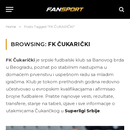
Home
»
Posts Tagged "FK ČUKARIČKI"
BROWSING:
FK ČUKARIČKI
FK Čukarički
je srpski fudbalski klub sa Banovog brda
u Beogradu, poznat po stabilnim nastupima u
domaćem prvenstvu i uspešnom radu sa mladim
igračima. Klub je tokom prethodnih godina redovno
učestvovao u evropskim kvalifikacijama i afirmisao
brojne fudbalere. Pratite najnovije vesti, rezultate,
transfere, stanje na tabeli, izjave i sve informacije o
utakmicama Čukaričkog u
Superligi Srbije
.