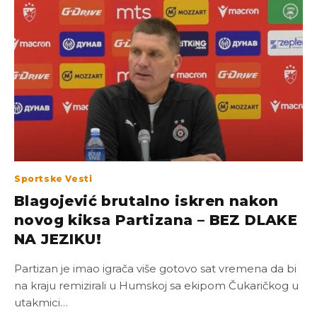
Sportske Vesti
Blagojević brutalno iskren nakon
novog kiksa Partizana – BEZ DLAKE
NA JEZIKU!
Partizan je imao igrača više gotovo sat vremena da bi
na kraju remizirali u Humskoj sa ekipom Čukaričkog u
utakmici…