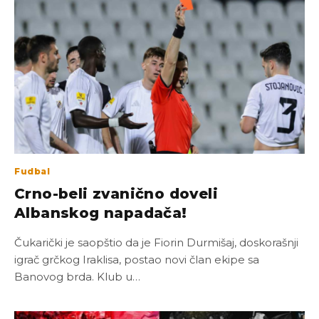
Fudbal
Crno-beli zvanično doveli
Albanskog napadača!
Čukarički je saopštio da je Fiorin Durmišaj, doskorašnji
igrač grčkog Iraklisa, postao novi član ekipe sa
Banovog brda. Klub u…