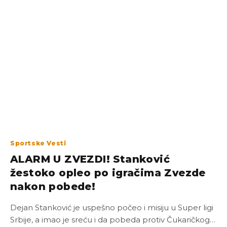
Sportske Vesti
ALARM U ZVEZDI! Stanković
žestoko opleo po igračima Zvezde
nakon pobede!
Dejan Stanković je uspešno počeo i misiju u Super ligi
Srbije, a imao je sreću i da pobeda protiv Čukaričkog…