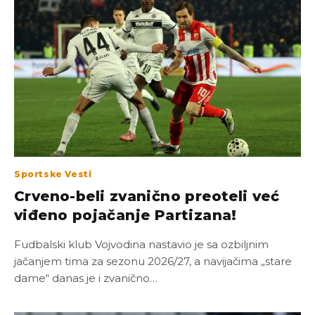
Sportske Vesti
Crveno-beli zvanično preoteli već
viđeno pojačanje Partizana!
Fudbalski klub Vojvodina nastavio je sa ozbiljnim
jačanjem tima za sezonu 2026/27, a navijačima „stare
dame“ danas je i zvanično…