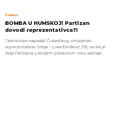
Fudbal
BOMBA U HUMSKOJ! Partizan
dovodi reprezentativca?!
Talentovani napadač Čukaričkog, omladinski
reprezentativac Srbije – Luka Đorđević (19), na listi je
želja Partizana u letnjem prelaznom roku, saznaje…