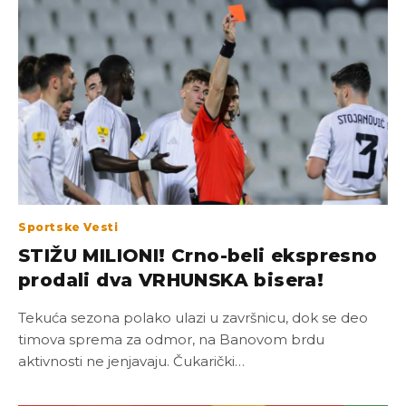
Sportske Vesti
STIŽU MILIONI! Crno-beli ekspresno
prodali dva VRHUNSKA bisera!
Tekuća sezona polako ulazi u završnicu, dok se deo
timova sprema za odmor, na Banovom brdu
aktivnosti ne jenjavaju. Čukarički…