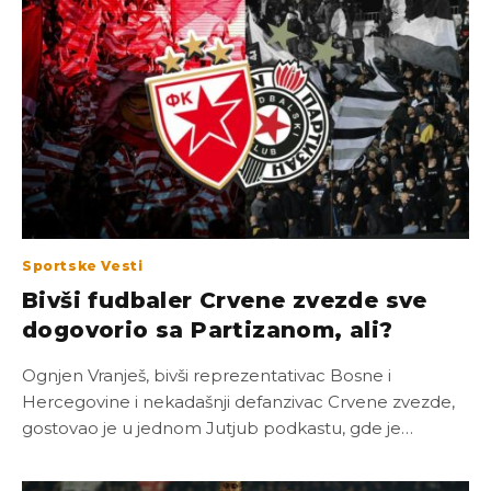
Sportske Vesti
Bivši fudbaler Crvene zvezde sve
dogovorio sa Partizanom, ali?
Ognjen Vranješ, bivši reprezentativac Bosne i
Hercegovine i nekadašnji defanzivac Crvene zvezde,
gostovao je u jednom Jutjub podkastu, gde je…