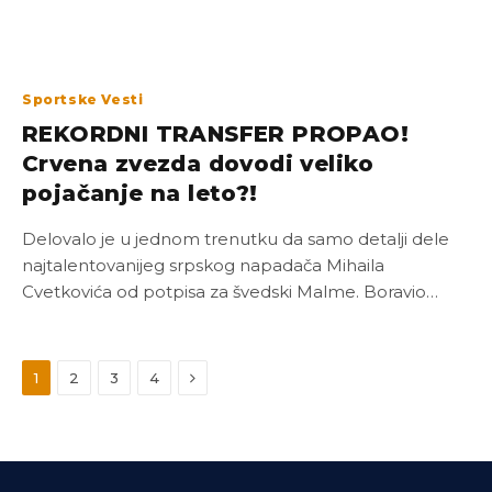
Sportske Vesti
REKORDNI TRANSFER PROPAO!
Crvena zvezda dovodi veliko
pojačanje na leto?!
Delovalo je u jednom trenutku da samo detalji dele
najtalentovanijeg srpskog napadača Mihaila
Cvetkovića od potpisa za švedski Malme. Boravio…
Next
1
2
3
4