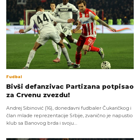
Fudbal
Bivši defanzivac Partizana potpisao
za Crvenu zvezdu!
Andrej Sibinović (16), donedavni fudbaler Čukaričkog i
član mlade reprezentacije Srbije, zvanično je napustio
klub sa Banovog brda i svoju…