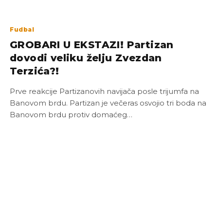
Fudbal
GROBARI U EKSTAZI! Partizan
dovodi veliku želju Zvezdan
Terzića?!
Prve reakcije Partizanovih navijača posle trijumfa na
Banovom brdu. Partizan je večeras osvojio tri boda na
Banovom brdu protiv domaćeg…