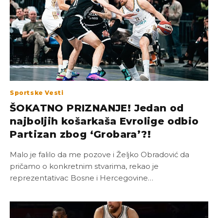
Sportske Vesti
ŠOKATNO PRIZNANJE! Jedan od
najboljih košarkaša Evrolige odbio
Partizan zbog ‘Grobara’?!
Malo je falilo da me pozove i Željko Obradović da
pričamo o konkretnim stvarima, rekao je
reprezentativac Bosne i Hercegovine…