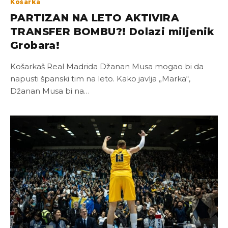
Košarka
PARTIZAN NA LETO AKTIVIRA
TRANSFER BOMBU?! Dolazi miljenik
Grobara!
Košarkaš Real Madrida Džanan Musa mogao bi da
napusti španski tim na leto. Kako javlja „Marka“,
Džanan Musa bi na…