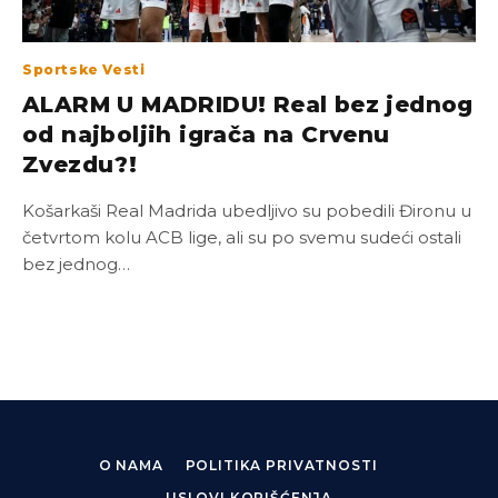
Sportske Vesti
ALARM U MADRIDU! Real bez jednog
od najboljih igrača na Crvenu
Zvezdu?!
Košarkaši Real Madrida ubedljivo su pobedili Đironu u
četvrtom kolu ACB lige, ali su po svemu sudeći ostali
bez jednog…
O NAMA
POLITIKA PRIVATNOSTI
USLOVI KORIŠĆENJA