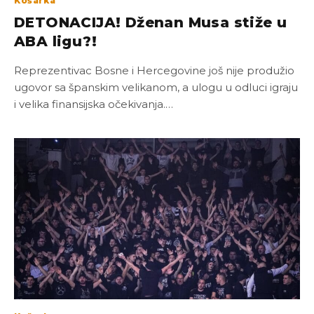
Košarka
DETONACIJA! Dženan Musa stiže u
ABA ligu?!
Reprezentivac Bosne i Hercegovine još nije produžio
ugovor sa španskim velikanom, a ulogu u odluci igraju
i velika finansijska očekivanja.…