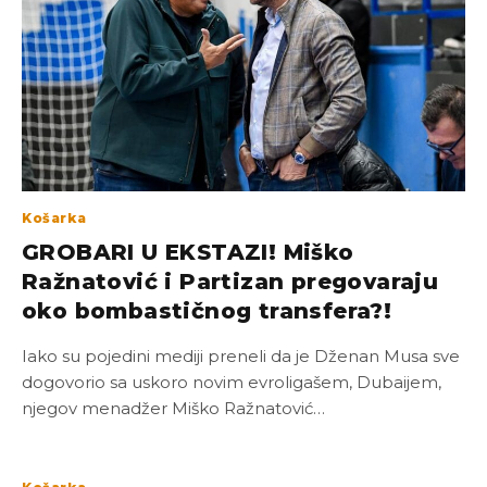
Košarka
GROBARI U EKSTAZI! Miško
Ražnatović i Partizan pregovaraju
oko bombastičnog transfera?!
Iako su pojedini mediji preneli da je Dženan Musa sve
dogovorio sa uskoro novim evroligašem, Dubaijem,
njegov menadžer Miško Ražnatović…