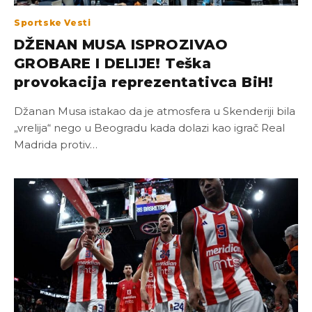
Sportske Vesti
DŽENAN MUSA ISPROZIVAO
GROBARE I DELIJE! Teška
provokacija reprezentativca BiH!
Džanan Musa istakao da je atmosfera u Skenderiji bila
„vrelija“ nego u Beogradu kada dolazi kao igrač Real
Madrida protiv…