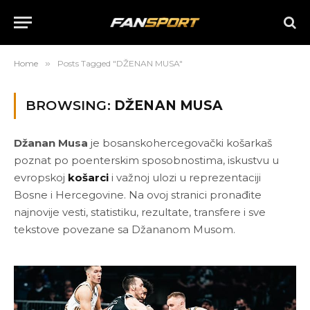
Home
»
Posts Tagged "DŽENAN MUSA"
BROWSING:
DŽENAN MUSA
Džanan Musa
je bosanskohercegovački košarkaš
poznat po poenterskim sposobnostima, iskustvu u
evropskoj
košarci
i važnoj ulozi u reprezentaciji
Bosne i Hercegovine. Na ovoj stranici pronađite
najnovije vesti, statistiku, rezultate, transfere i sve
tekstove povezane sa Džananom Musom.