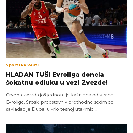
Sportske Vesti
HLADAN TUŠ! Evroliga donela
šokatnu odluku u vezi Zvezde!
Crvena zvezda još jednom je kažnjena od strane
Evrolige. Srpski predstavnik prethodne sedmice
savladao je Dubai u vrlo tesnoj utakmici,…