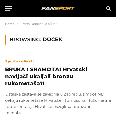
Home
»
Posts Tagged "DOČEK"
BROWSING:
DOČEK
Sportske Vesti
BRUKA I SRAMOTA! Hrvatski
navijači ukaljali bronzu
rukometaša?!
Ustaška zastava se zavijorila u Zagrebu, simboli NDH
čekaju rukometaše Hrvatske i Tompsona. Rukometna
reprezentacija Hrvatske osvojili su bronzanu
medalju…