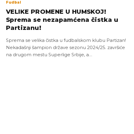
Fudbal
VELIKE PROMENE U HUMSKOJ!
Sprema se nezapamćena čistka u
Partizanu!
Sprema se velika čistka u fudbalskom klubu Partizan!
Nekadašnji šampion države sezonu 2024/25. završiće
na drugom mestu Superlige Srbije, a…