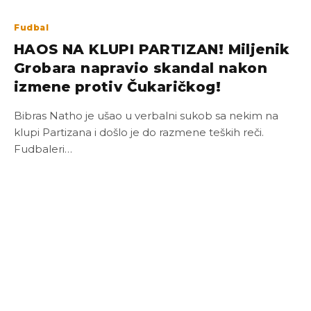
Fudbal
HAOS NA KLUPI PARTIZAN! Miljenik
Grobara napravio skandal nakon
izmene protiv Čukaričkog!
Bibras Natho je ušao u verbalni sukob sa nekim na
klupi Partizana i došlo je do razmene teških reči.
Fudbaleri…