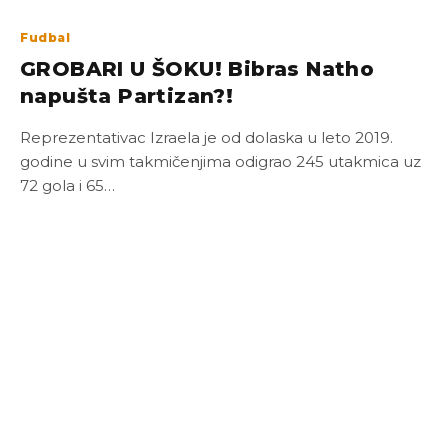
Fudbal
GROBARI U ŠOKU! Bibras Natho
napušta Partizan?!
Reprezentativac Izraela je od dolaska u leto 2019.
godine u svim takmičenjima odigrao 245 utakmica uz
72 gola i 65…