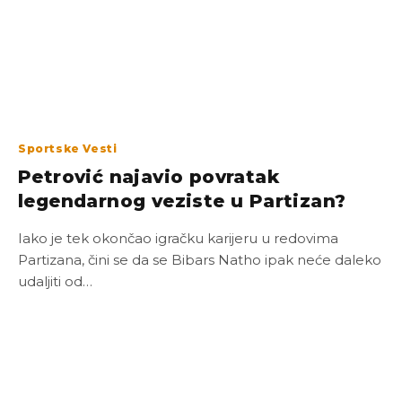
Sportske Vesti
Petrović najavio povratak
legendarnog veziste u Partizan?
Iako je tek okončao igračku karijeru u redovima
Partizana, čini se da se Bibars Natho ipak neće daleko
udaljiti od…