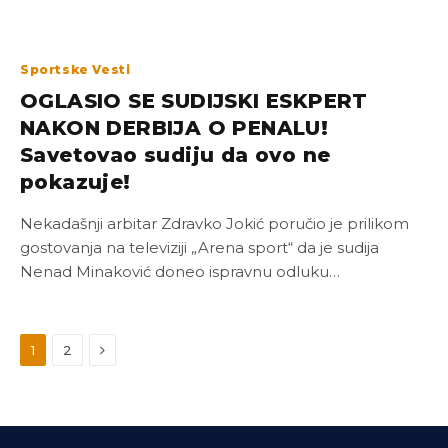
Sportske Vesti
OGLASIO SE SUDIJSKI ESKPERT
NAKON DERBIJA O PENALU!
Savetovao sudiju da ovo ne
pokazuje!
Nekadašnji arbitar Zdravko Jokić poručio je prilikom
gostovanja na televiziji „Arena sport“ da je sudija
Nenad Minaković doneo ispravnu odluku…
Next
1
2