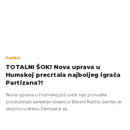
Fudbal
TOTALNI ŠOK! Nova uprava u
Humskoj precrtala najboljeg igrača
Partizana?!
Nova uprava u Humskoj još uvek nije ponudila
produžetak saradnje Izraelcu! Bibars Natho završio je
sezonu u dresu Partizana sa…