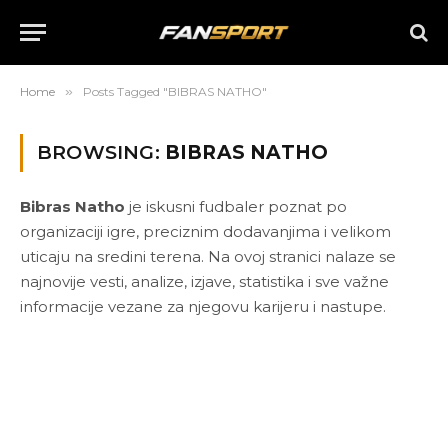
Home
»
Posts Tagged "BIBRAS NATHO"
BROWSING:
BIBRAS NATHO
Bibras Natho
je iskusni fudbaler poznat po
organizaciji igre, preciznim dodavanjima i velikom
uticaju na sredini terena. Na ovoj stranici nalaze se
najnovije vesti, analize, izjave, statistika i sve važne
informacije vezane za njegovu karijeru i nastupe.