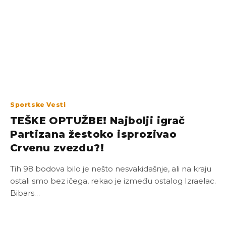
Sportske Vesti
TEŠKE OPTUŽBE! Najbolji igrač
Partizana žestoko isprozivao
Crvenu zvezdu?!
Tih 98 bodova bilo je nešto nesvakidašnje, ali na kraju
ostali smo bez ičega, rekao je između ostalog Izraelac.
Bibars…