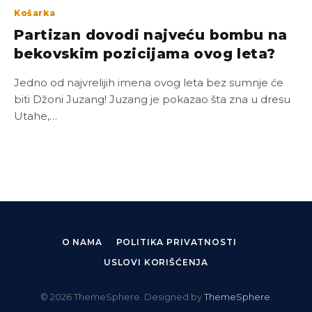
Košarka
Partizan dovodi najveću bombu na
bekovskim pozicijama ovog leta?
Jedno od najvrelijih imena ovog leta bez sumnje će
biti Džoni Juzang! Juzang je pokazao šta zna u dresu
Utahe,…
O NAMA
POLITIKA PRIVATNOSTI
USLOVI KORIŠĆENJA
© 2026 ThemeSphere. Designed by
ThemeSphere
.