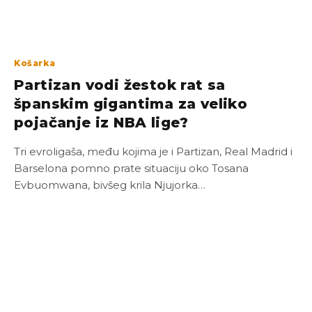
Košarka
Partizan vodi žestok rat sa
španskim gigantima za veliko
pojačanje iz NBA lige?
Tri evroligaša, među kojima je i Partizan, Real Madrid i
Barselona pomno prate situaciju oko Tosana
Evbuomwana, bivšeg krila Njujorka…