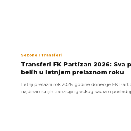
Sezone I Transferi
Transferi FK Partizan 2026: Sva 
belih u letnjem prelaznom roku
Letnji prelazni rok 2026. godine doneo je FK Part
najdinamičnijih tranzicija igračkog kadra u posled