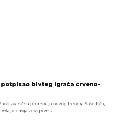
 potpisao bivšeg igrača crveno-
ana zvanična promocija novog trenera Saše Ilića,
nela je navijačima prve…