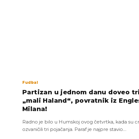
Fudbal
Partizan u jednom danu doveo tri
„mali Haland“, povratnik iz Engles
Milana!
Radno je bilo u Humskoj ovog četvrtka, kada su c
ozvaničili tri pojačanja. Paraf je najpre stavio…