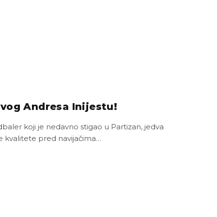
vog Andresa Inijestu!
dbaler koji je nedavno stigao u Partizan, jedva
e kvalitete pred navijačima…