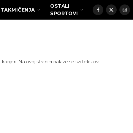
OSTALI
TAKMIČENJA
Facebook
X
Ins
SPORTOVI
(Twitter)
rijeri. Na ovoj stranici nalaze se svi tekstovi