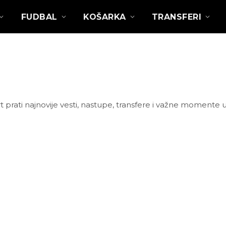
FUDBAL
KOŠARKA
TRANSFERI
rati najnovije vesti, nastupe, transfere i važne momente u ka