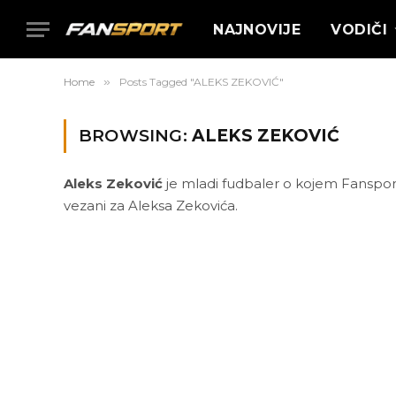
NAJNOVIJE
VODIČI
Home
»
Posts Tagged "ALEKS ZEKOVIĆ"
BROWSING:
ALEKS ZEKOVIĆ
Aleks Zeković
je mladi fudbaler o kojem Fansport p
vezani za Aleksa Zekovića.