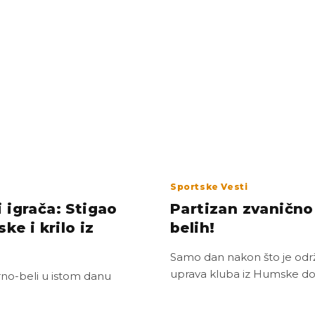
Sportske Vesti
 igrača: Stigao
Partizan zvanično
ke i krilo iz
belih!
Samo dan nakon što je održ
uprava kluba iz Humske do
rno-beli u istom danu