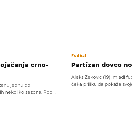
Fudbal
pojačanja crno-
Partizan doveo no
Aleks Zeković (19), mladi fu
čeka priliku da pokaže svoj
izanu jednu od
njih nekoliko sezona. Pod…